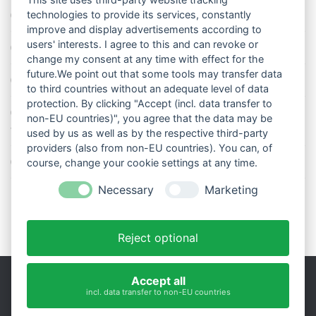
Die richtige Wasserpumpe für den Garten
technologies to provide its services, constantly
improve and display advertisements according to
users' interests. I agree to this and can revoke or
Das Wetter-Netzwerk WeatherCloud
change my consent at any time with effect for the
future.We point out that some tools may transfer data
So stellt man einen Regenmesser korrekt auf
to third countries without an adequate level of data
protection. By clicking "Accept (incl. data transfer to
11 Dinge über den Luftdruck, die Sie garantiert noch nicht alle
non-EU countries)", you agree that the data may be
wussten
used by us as well as by the respective third-party
providers (also from non-EU countries). You can, of
Blitzstatistik Europa: Wo gewittert es am meisten?
course, change your cookie settings at any time.
Necessary
Marketing
Reject optional
Accept all
incl. data transfer to non-EU countries
Impressum
|
Datenschutz