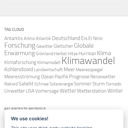
TAG CLOUD
Deutschland
Antarktis
Eis
Arktis
Atlantik
El Nino
Forschung
Globale
Gletscher
Gewitter
Erwärmung
Klima
Hurrikan
Grönland
Herbst
Hitze
Klimawandel
Klimaforschung
Klimamodell
Kohlendioxid
Meer
Landwirtschaft
Meeresspiegel
Ozean
Prognose
Meeresströmung
Pazifik
Reisewetter
Satellit
Sommer
Rekord
Schnee
Solarenergie
Sturm
Tornado
Wetter
Winter
Unwetter
Wetterstation
USA
Vorhersage
BELIEBTESTE BEITRÄGE
We use cookies!
So misst man die Lufttemperatur richtig
This site uses third-party website tracking