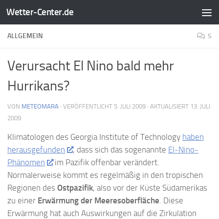
Wetter-Center.de
Zum Inhalt springen
ALLGEMEIN
5
Verursacht El Nino bald mehr
Hurrikans?
VON
METEOMARA
· VERÖFFENTLICHT
5. JULI 2009
· AKTUALISIERT
13. JULI
2009
Klimatologen des Georgia Institute of Technology
haben
herausgefunden
, dass sich das sogenannte
El-Nino-
Phänomen
im Pazifik offenbar verändert.
Normalerweise kommt es regelmäßig in den tropischen
Regionen des
Ostpazifik
, also vor der Küste Südamerikas
zu einer
Erwärmung der Meeresoberfläche
. Diese
Erwärmung hat auch Auswirkungen auf die Zirkulation