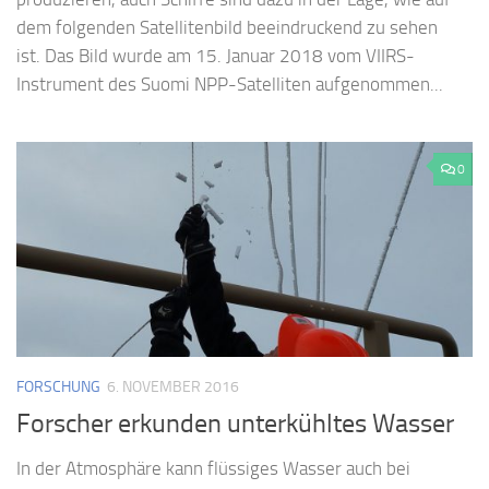
dem folgenden Satellitenbild beeindruckend zu sehen
ist. Das Bild wurde am 15. Januar 2018 vom VIIRS-
Instrument des Suomi NPP-Satelliten aufgenommen...
0
FORSCHUNG
6. NOVEMBER 2016
Forscher erkunden unterkühltes Wasser
In der Atmosphäre kann flüssiges Wasser auch bei