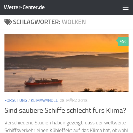
Wetter-Center.de
Zum Inhalt springen
SCHLAGWÖRTER:
WOLKEN
0
FORSCHUNG
/
KLIMAWANDEL
28. MÄRZ 2018
Sind saubere Schiffe schlecht fürs Klima?
Verschiedene Studien haben gezeigt, dass der weltweite
Schiffsverkehr einen Kühleffekt auf das Klima hat, obwohl