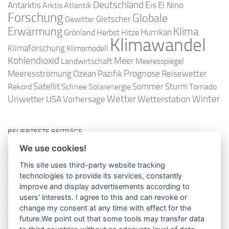
Deutschland
Antarktis
Eis
Arktis
Atlantik
El Nino
Forschung
Globale
Gletscher
Gewitter
Erwärmung
Klima
Hurrikan
Grönland
Herbst
Hitze
Klimawandel
Klimaforschung
Klimamodell
Kohlendioxid
Meer
Landwirtschaft
Meeresspiegel
Ozean
Prognose
Meeresströmung
Pazifik
Reisewetter
Satellit
Sommer
Rekord
Schnee
Solarenergie
Sturm
Tornado
Wetter
Winter
Unwetter
Wetterstation
USA
Vorhersage
BELIEBTESTE BEITRÄGE
We use cookies!
So misst man die Lufttemperatur richtig
This site uses third-party website tracking
technologies to provide its services, constantly
Die richtige Wasserpumpe für den Garten
improve and display advertisements according to
users' interests. I agree to this and can revoke or
Das Wetter-Netzwerk WeatherCloud
change my consent at any time with effect for the
future.We point out that some tools may transfer data
So stellt man einen Regenmesser korrekt auf