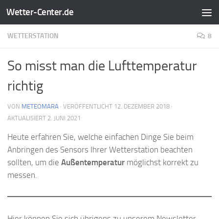
Wetter-Center.de
Zum Inhalt springen
WETTERSTATION
8
So misst man die Lufttemperatur
richtig
VON
METEOMARA
· VERÖFFENTLICHT
12. DEZEMBER 2018
·
AKTUALISIERT
2. JUNI 2021
Heute erfahren Sie, welche einfachen Dinge Sie beim
Anbringen des Sensors Ihrer Wetterstation beachten
sollten, um die
Außentemperatur
möglichst korrekt zu
messen.
Hier können Sie sich übrigens zu unserem Newsletter