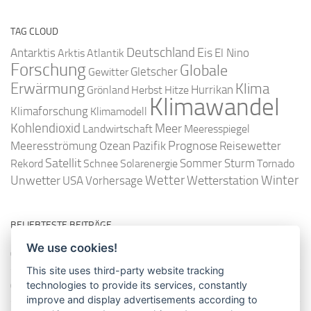
TAG CLOUD
Deutschland
Antarktis
Eis
Arktis
Atlantik
El Nino
Forschung
Globale
Gletscher
Gewitter
Erwärmung
Klima
Hurrikan
Grönland
Herbst
Hitze
Klimawandel
Klimaforschung
Klimamodell
Kohlendioxid
Meer
Landwirtschaft
Meeresspiegel
Ozean
Prognose
Meeresströmung
Pazifik
Reisewetter
Satellit
Sommer
Rekord
Schnee
Solarenergie
Sturm
Tornado
Wetter
Winter
Unwetter
Wetterstation
USA
Vorhersage
BELIEBTESTE BEITRÄGE
We use cookies!
So misst man die Lufttemperatur richtig
This site uses third-party website tracking
technologies to provide its services, constantly
Die richtige Wasserpumpe für den Garten
improve and display advertisements according to