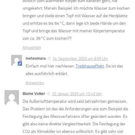
IMMER vom wärmeren Körper zum kälteren geht, nie
umgekehrt. Mal ein Beispiel: Ich möchte Wasser zum kochen
bringen und stelle einen Topf mit Wasser auf die Herdplatte
und erhitze es bis 64°C, dann lege ich beide Hände um den
Topf und bringe das Wasser mit meiner Körpertemperatur
von ca. 36°C zum kochen??
Antworten
meteomara
14. September 2023 um 9:55 Uhr
Einfach mal hier nachlesen:
Treibhauseffekt
. Da ist das
alles ausführlich erklärt.
Antworten
Blume Volker
10. Januar 2025 um 13:43 Uhr
Die Außenlufttemperatur wird seid Jahrzehnten gemessen.
Das Problem ist das die Anforderungen wie zum Beispiel die
Festlegung des Messverfahrens öfter geändert worden. Es
gibt also keine direkte Vergleichbarkeit. Die Festlegung der
CO2 als Klimakiller ist ebenso willkürlich. Es gibt sehr viel