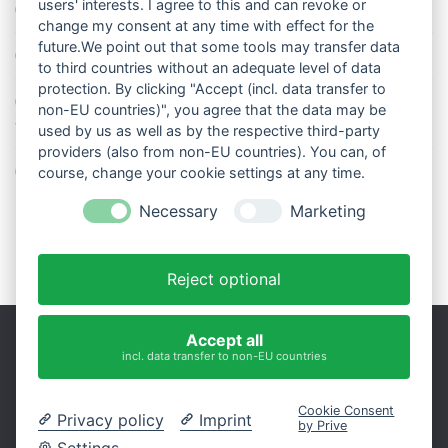
users' interests. I agree to this and can revoke or
Das Wetter-Netzwerk WeatherCloud
change my consent at any time with effect for the
future.We point out that some tools may transfer data
So stellt man einen Regenmesser korrekt auf
to third countries without an adequate level of data
protection. By clicking "Accept (incl. data transfer to
11 Dinge über den Luftdruck, die Sie garantiert noch nicht alle
non-EU countries)", you agree that the data may be
wussten
used by us as well as by the respective third-party
providers (also from non-EU countries). You can, of
Blitzstatistik Europa: Wo gewittert es am meisten?
course, change your cookie settings at any time.
Necessary
Marketing
Reject optional
Accept all
incl. data transfer to non-EU countries
Impressum
|
Datenschutz
Präsentiert von
- Entworfen mit dem
Hueman-Theme
Cookie Consent
Privacy policy
Imprint
by Prive
Settings