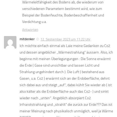
Wärmeleitfähigkeit des Bodens ab, die wiederum von
verschiedenen Parametern bestimmt wird, wie zum
Beispiel der Bodenfeuchte, Bodenbeschaffenheit und
Verdichtung u.a.
Antworten
mitdenker
12. September 2023 um 11:22 Uhr
Ich möchte einfach einmal als Laie meine Gedanken zu Co2
und dessen angeblicher ,,Wärmestrahlung“ äussern. Also, ich
beginne mit meinen Überlegungungen : Die Sonne erwärmt
die Erde ( Gase sind unsichtbar und lassen Licht und
Strahlung ungehindert durch ). Die Luft ( bestehend aus
Gasen, u.a. Co2 ) erwärmt sich an der Erdoberfläche, dehnt
sich dabei aus und steigt ,,auf“, dabei kühlt Sie wieder ab ( ist
also kälter als die Erdoberfläche-auch das Co2- ) und sinkt
wieder nach ,,unten“. Angeblich absorpiert Co2
Infrarotstrahlung und ,,strahlt“ die zurück zur Erde??? Das ist
meiner Meinung nach physikalisch unmöglich, weil ja Wärme