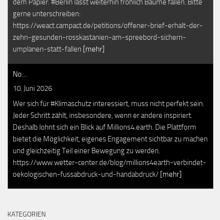
dem Papier. #Berlin lässt weiterhin fröhlich Bäume fällen. Bitte
gerne unterschreiben:
https://weact.campact.de/petitions/offener-brief-erhalt-der-
zehn-gesunden-rosskastanien-am-spreebord-sichern-
umplanen-statt-fallen
[mehr]
No…
10. Juni 2026
Wer sich für #Klimaschutz interessiert, muss nicht perfekt sein.
Jeder Schritt zählt, insbesondere, wenn er andere inspiriert.
Deshalb lohnt sich ein Blick auf Millions4.earth. Die Plattform
bietet die Möglichkeit, eigenes Engagement sichtbar zu machen
und gleichzeitig Teil einer Bewegung zu werden.
https://www.wetter-center.de/blog/millions4earth-verbindet-
oekologischen-fussabdruck-und-handabdruck/
[mehr]
KATEGORIEN