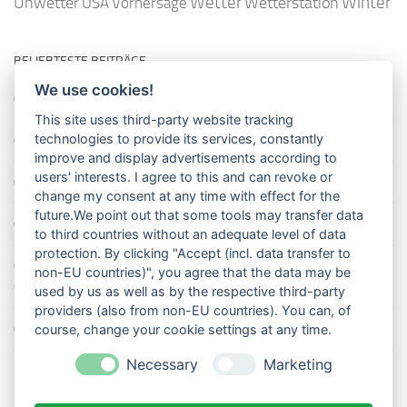
Wetter
Winter
Unwetter
Wetterstation
USA
Vorhersage
BELIEBTESTE BEITRÄGE
We use cookies!
So misst man die Lufttemperatur richtig
This site uses third-party website tracking
technologies to provide its services, constantly
Die richtige Wasserpumpe für den Garten
improve and display advertisements according to
users' interests. I agree to this and can revoke or
Das Wetter-Netzwerk WeatherCloud
change my consent at any time with effect for the
future.We point out that some tools may transfer data
So stellt man einen Regenmesser korrekt auf
to third countries without an adequate level of data
protection. By clicking "Accept (incl. data transfer to
11 Dinge über den Luftdruck, die Sie garantiert noch nicht alle
non-EU countries)", you agree that the data may be
wussten
used by us as well as by the respective third-party
providers (also from non-EU countries). You can, of
Blitzstatistik Europa: Wo gewittert es am meisten?
course, change your cookie settings at any time.
Necessary
Marketing