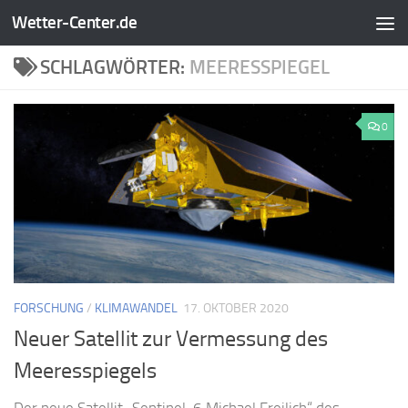
Wetter-Center.de
Zum Inhalt springen
SCHLAGWÖRTER:
MEERESSPIEGEL
0
FORSCHUNG
/
KLIMAWANDEL
17. OKTOBER 2020
Neuer Satellit zur Vermessung des
Meeresspiegels