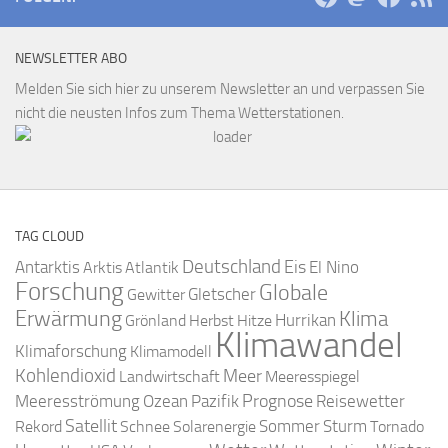
NEWSLETTER ABO
Melden Sie sich hier zu unserem Newsletter an und verpassen Sie
nicht die neusten Infos zum Thema Wetterstationen.
TAG CLOUD
Deutschland
Antarktis
Eis
Arktis
Atlantik
El Nino
Forschung
Globale
Gletscher
Gewitter
Erwärmung
Klima
Hurrikan
Grönland
Herbst
Hitze
Klimawandel
Klimaforschung
Klimamodell
Kohlendioxid
Meer
Landwirtschaft
Meeresspiegel
Ozean
Prognose
Meeresströmung
Pazifik
Reisewetter
Satellit
Sommer
Rekord
Schnee
Solarenergie
Sturm
Tornado