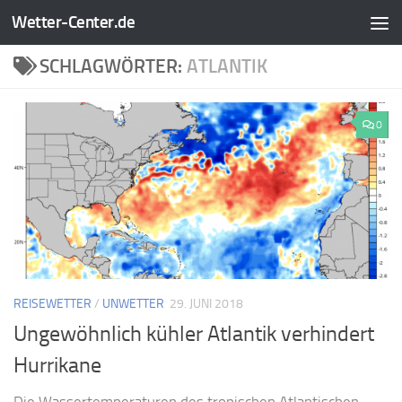
Wetter-Center.de
Zum Inhalt springen
SCHLAGWÖRTER:
ATLANTIK
0
REISEWETTER
/
UNWETTER
29. JUNI 2018
Ungewöhnlich kühler Atlantik verhindert
Hurrikane