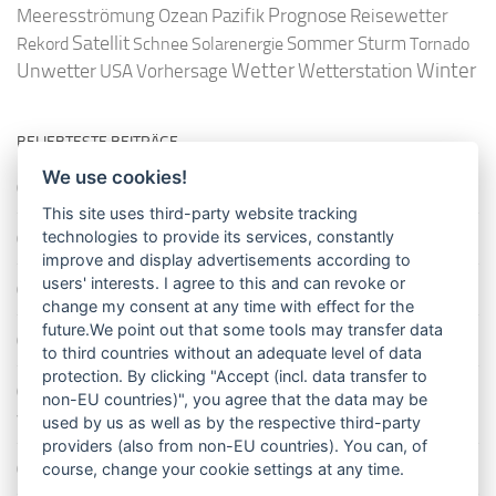
Ozean
Prognose
Meeresströmung
Pazifik
Reisewetter
Satellit
Sommer
Rekord
Schnee
Solarenergie
Sturm
Tornado
Wetter
Winter
Unwetter
Wetterstation
USA
Vorhersage
BELIEBTESTE BEITRÄGE
We use cookies!
So misst man die Lufttemperatur richtig
This site uses third-party website tracking
technologies to provide its services, constantly
Die richtige Wasserpumpe für den Garten
improve and display advertisements according to
users' interests. I agree to this and can revoke or
Das Wetter-Netzwerk WeatherCloud
change my consent at any time with effect for the
future.We point out that some tools may transfer data
So stellt man einen Regenmesser korrekt auf
to third countries without an adequate level of data
protection. By clicking "Accept (incl. data transfer to
11 Dinge über den Luftdruck, die Sie garantiert noch nicht alle
non-EU countries)", you agree that the data may be
wussten
used by us as well as by the respective third-party
providers (also from non-EU countries). You can, of
Blitzstatistik Europa: Wo gewittert es am meisten?
course, change your cookie settings at any time.