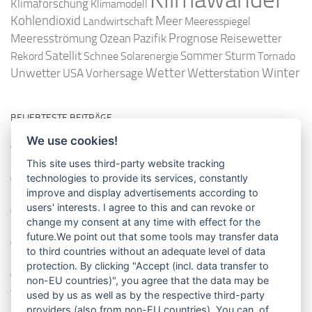
Klimaforschung
Klimamodell
Kohlendioxid
Meer
Landwirtschaft
Meeresspiegel
Ozean
Prognose
Meeresströmung
Pazifik
Reisewetter
Satellit
Sommer
Rekord
Schnee
Solarenergie
Sturm
Tornado
Wetter
Winter
Unwetter
Wetterstation
USA
Vorhersage
BELIEBTESTE BEITRÄGE
We use cookies!
So misst man die Lufttemperatur richtig
This site uses third-party website tracking
Die richtige Wasserpumpe für den Garten
technologies to provide its services, constantly
improve and display advertisements according to
users' interests. I agree to this and can revoke or
Das Wetter-Netzwerk WeatherCloud
change my consent at any time with effect for the
future.We point out that some tools may transfer data
So stellt man einen Regenmesser korrekt auf
to third countries without an adequate level of data
protection. By clicking "Accept (incl. data transfer to
11 Dinge über den Luftdruck, die Sie garantiert noch nicht alle
non-EU countries)", you agree that the data may be
wussten
used by us as well as by the respective third-party
providers (also from non-EU countries). You can, of