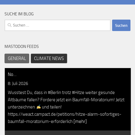
SUCHE IM BLOG
Suchen
nach:
MASTODON FEEDS
GENERAL
CLIMATE NEWS
No…
8. Juli 2026
Wusstest Du, dass in #Berlin trotz #Hitze weiter gesunde
Altbäume fallen? Fordere jetzt ein Baumfäll-Moratorium! Jetzt
unterzeichnen
und teilen!
https://weact.campact.de/petitions/hitze-alarm-sofortiges-
baumfall-moratorium-erforderlich
[mehr]