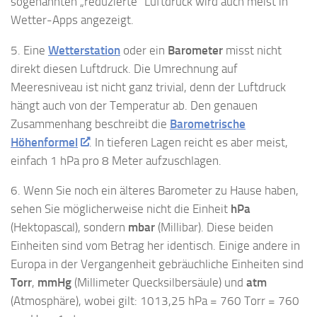
sogenannten „reduzierte“ Luftdruck wird auch meist in
Wetter-Apps angezeigt.
5. Eine
Wetterstation
oder ein
Barometer
misst nicht
direkt diesen Luftdruck. Die Umrechnung auf
Meeresniveau ist nicht ganz trivial, denn der Luftdruck
hängt auch von der Temperatur ab. Den genauen
Zusammenhang beschreibt die
Barometrische
Höhenformel
. In tieferen Lagen reicht es aber meist,
einfach 1 hPa pro 8 Meter aufzuschlagen.
6. Wenn Sie noch ein älteres Barometer zu Hause haben,
sehen Sie möglicherweise nicht die Einheit
hPa
(Hektopascal), sondern
mbar
(Millibar). Diese beiden
Einheiten sind vom Betrag her identisch. Einige andere in
Europa in der Vergangenheit gebräuchliche Einheiten sind
Torr
,
mmHg
(Millimeter Quecksilbersäule) und
atm
(Atmosphäre), wobei gilt: 1013,25 hPa = 760 Torr = 760