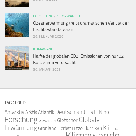
FORSCHUNG
/
KLIMAWANDEL
Ozeanerwärmung treibt dramatischen Verlust der
Fischbestände voran
26. FEBRUAR 2026
KLIMAWANDEL
Hälfte der globalen CO2-Emissionen von nur 32
Konzernen verursacht
30. JANUAR 2026
TAG CLOUD
Deutschland
Antarktis
Eis
Arktis
Atlantik
El Nino
Forschung
Globale
Gletscher
Gewitter
Erwärmung
Klima
Hurrikan
Grönland
Herbst
Hitze
Klimawandel