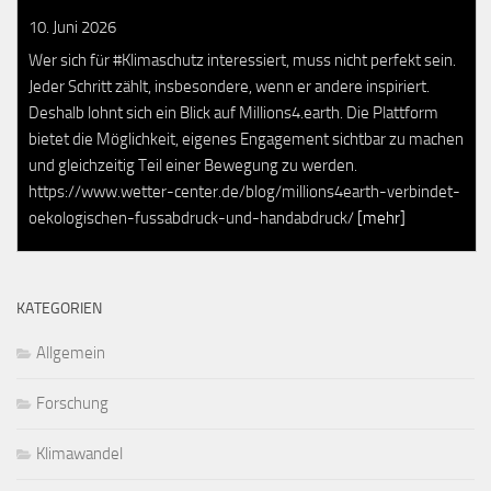
10. Juni 2026
Wer sich für #Klimaschutz interessiert, muss nicht perfekt sein.
Jeder Schritt zählt, insbesondere, wenn er andere inspiriert.
Deshalb lohnt sich ein Blick auf Millions4.earth. Die Plattform
bietet die Möglichkeit, eigenes Engagement sichtbar zu machen
und gleichzeitig Teil einer Bewegung zu werden.
https://www.wetter-center.de/blog/millions4earth-verbindet-
oekologischen-fussabdruck-und-handabdruck/
[mehr]
KATEGORIEN
Allgemein
Forschung
Klimawandel