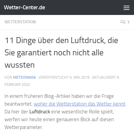
Wetter-Center.de
Zum Inhalt springen
WETTERSTATION
3
11 Dinge über den Luftdruck, die
Sie garantiert noch nicht alle
wussten
VON
METEOMARA
· VERÖFFENTLICHT
6. MAI 2019
· AKTUALISIERT
9.
FEBRUAR 2020
In einem früheren Blog-Artikel haben wir die Frage
beantwortet,
woher die Wetterstation das Wetter kennt
.
Da hier der
Luftdruck
eine wesentliche Rolle spielt,
werfen wir heute einen genaueren Blick auf diesen
Wetterparameter.