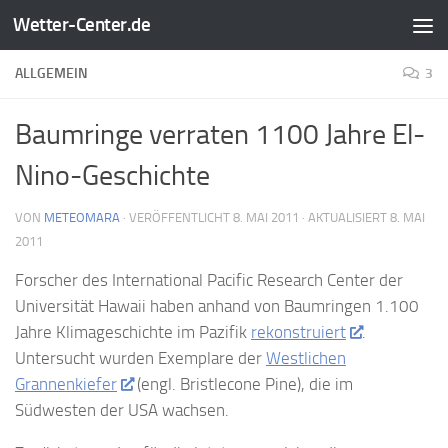
Wetter-Center.de
Zum Inhalt springen
ALLGEMEIN
3
Baumringe verraten 1100 Jahre El-
Nino-Geschichte
VON
METEOMARA
· VERÖFFENTLICHT
8. MAI 2011
· AKTUALISIERT
8. MAI
2011
Forscher des International Pacific Research Center der
Universität Hawaii haben anhand von Baumringen 1.100
Jahre Klimageschichte im Pazifik
rekonstruiert
.
Untersucht wurden Exemplare der
Westlichen
Grannenkiefer
(engl. Bristlecone Pine), die im
Südwesten der USA wachsen.