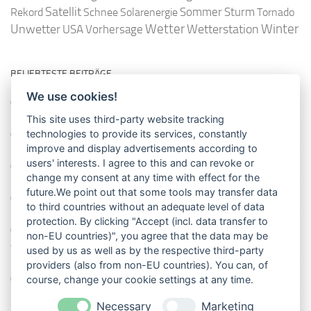
Satellit
Sommer
Rekord
Schnee
Solarenergie
Sturm
Tornado
Wetter
Winter
Unwetter
Wetterstation
USA
Vorhersage
BELIEBTESTE BEITRÄGE
We use cookies!
So misst man die Lufttemperatur richtig
This site uses third-party website tracking
Die richtige Wasserpumpe für den Garten
technologies to provide its services, constantly
improve and display advertisements according to
users' interests. I agree to this and can revoke or
Das Wetter-Netzwerk WeatherCloud
change my consent at any time with effect for the
future.We point out that some tools may transfer data
So stellt man einen Regenmesser korrekt auf
to third countries without an adequate level of data
protection. By clicking "Accept (incl. data transfer to
11 Dinge über den Luftdruck, die Sie garantiert noch nicht alle
non-EU countries)", you agree that the data may be
wussten
used by us as well as by the respective third-party
providers (also from non-EU countries). You can, of
Blitzstatistik Europa: Wo gewittert es am meisten?
course, change your cookie settings at any time.
Necessary
Marketing