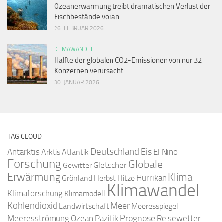
Ozeanerwärmung treibt dramatischen Verlust der
Fischbestände voran
26. FEBRUAR 2026
KLIMAWANDEL
Hälfte der globalen CO2-Emissionen von nur 32
Konzernen verursacht
30. JANUAR 2026
TAG CLOUD
Deutschland
Antarktis
Eis
Arktis
Atlantik
El Nino
Forschung
Globale
Gletscher
Gewitter
Erwärmung
Klima
Hurrikan
Grönland
Herbst
Hitze
Klimawandel
Klimaforschung
Klimamodell
Kohlendioxid
Meer
Landwirtschaft
Meeresspiegel
Ozean
Prognose
Meeresströmung
Pazifik
Reisewetter