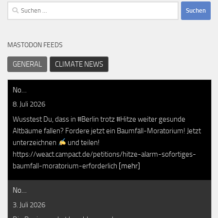
Suchen
nach:
MASTODON FEEDS
GENERAL
CLIMATE NEWS
No…
8. Juli 2026
Wusstest Du, dass in #Berlin trotz #Hitze weiter gesunde
Altbäume fallen? Fordere jetzt ein Baumfäll-Moratorium! Jetzt
unterzeichnen
und teilen!
https://weact.campact.de/petitions/hitze-alarm-sofortiges-
baumfall-moratorium-erforderlich
[mehr]
No…
3. Juli 2026