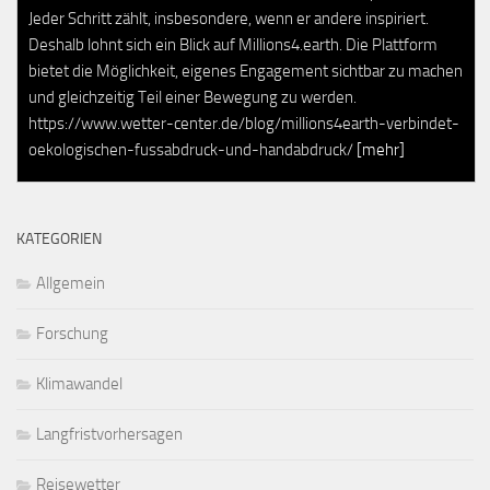
Jeder Schritt zählt, insbesondere, wenn er andere inspiriert.
Deshalb lohnt sich ein Blick auf Millions4.earth. Die Plattform
bietet die Möglichkeit, eigenes Engagement sichtbar zu machen
und gleichzeitig Teil einer Bewegung zu werden.
https://www.wetter-center.de/blog/millions4earth-verbindet-
oekologischen-fussabdruck-und-handabdruck/
[mehr]
KATEGORIEN
Allgemein
Forschung
Klimawandel
Langfristvorhersagen
Reisewetter