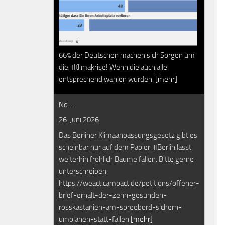
66% der Deutschen machen sich Sorgen um
die #Klimakrise! Wenn die auch alle
entsprechend wählen würden.
[mehr]
No…
26. Juni 2026
Das Berliner Klimaanpassungsgesetz gibt es
scheinbar nur auf dem Papier. #Berlin lässt
weiterhin fröhlich Bäume fällen. Bitte gerne
unterschreiben:
https://weact.campact.de/petitions/offener-
brief-erhalt-der-zehn-gesunden-
rosskastanien-am-spreebord-sichern-
umplanen-statt-fallen
[mehr]