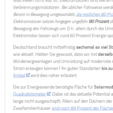
Was vielen nicht klar ist: Elektromotoren sind viel effi
Verbrennungsmototoren.
Bei üblicher Fahrweise wer
Benzin in Bewegung umgewandelt,
die restlichen 80 Pr
Elektromotoren setzen hingegen ungefähr
80 Prozent
de
Bewegung des Fahrzeugs um.
D.h. allein durch die Um
Elektromotor lassen sich rund 60 Prozent Energie sp
Deutschland braucht mittelfristig
sechsmal so viel 
wie aktuell. Hätten Sie gewusst, dass wir mit
derselb
Windenergieanlagen und Umrüstung auf modernste An
Strom erzeugen können? An guten Standorten
bis z
Artikel
wird dies näher erläutert.
Die zur Energiewende benötigte Fläche für
Solarmod
Quadratkilometer
. Dabei ist das aktuelle Potentia
lange nicht ausgeschöpft: Allein auf den Dächern der
Zweifamilienhäuser
sind noch 89 Prozent der Fläch