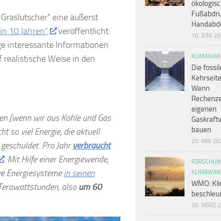
ökologis
Fußabdru
Graslutscher“ eine äußerst
Handabd
in 10 Jahren“
veröffentlicht.
10. JUNI 2
ge interessante Informationen
KLIMAWAN
realistische Weise in den
Die fossil
Kehrseite
Wenn
Rechenze
eigenen
men [wenn wir aus Kohle und Gas
Gaskraft
bauen
t so viel Energie, die aktuell
20. MAI 20
 geschuldet. Pro Jahr
verbraucht
. Mit Hilfe einer Energiewende,
FORSCHUN
ive Energiesysteme
in seinen
KLIMAWAN
WMO: Kli
0 Terawattstunden, also
um 60
beschleun
30. MÄRZ 