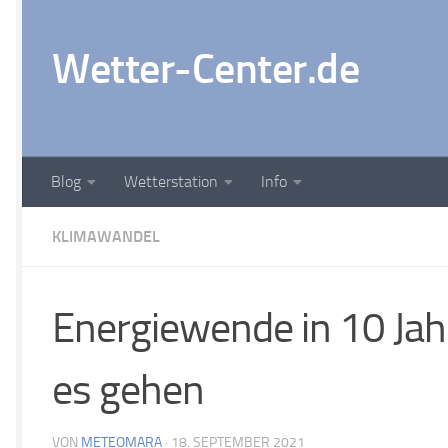
Zum Inhalt springen
Wetter-Center.de
Blog
Wetterstation
Info
KLIMAWANDEL
Energiewende in 10 Jah
es gehen
VON
METEOMARA
·
18. SEPTEMBER 2021