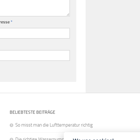
resse
*
BELIEBTESTE BEITRÄGE
So misst man die Lufttemperatur richtig
Die richtige Wasserpumpe für den Garten