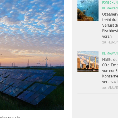
FORSCHUN
KLIMAWAN
Ozeaner
treibt dr
Verlust d
Fischbes
voran
26. FEBRU
KLIMAWAN
Hälfte de
CO2-Emi
von nur 3
Konzern
verursac
30. JANUA