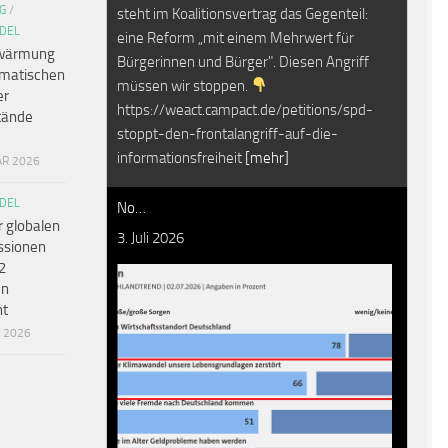
G
/
steht im Koalitionsvertrag das Gegenteil:
DEL
eine Reform „mit einem Mehrwert für
wärmung
Bürgerinnen und Bürger". Diesen Angriff
amatischen
müssen wir stoppen.
er
https://weact.campact.de/petitions/spd-
tände
stoppt-den-frontalangriff-auf-die-
informationsfreiheit
[mehr]
AR 2026
DEL
No…
r globalen
3. Juli 2026
ssionen
2
en
ht
R 2026