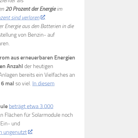
zienter als
den
20 Prozent der Energie
im
ozent sind verloren
.
r Energie aus den Batterien in die
stellung von Benzin- auf
aren.
Strom aus erneuerbaren Energien
en Anzahl
der heutigen
lagen bereits ein Vielfaches an
u 6 mal
so viel.
In diesem
ule
beträgt etwa 3.000
l an Flächen für Solarmodule noch
 Ein- und
en ungenutzt
.