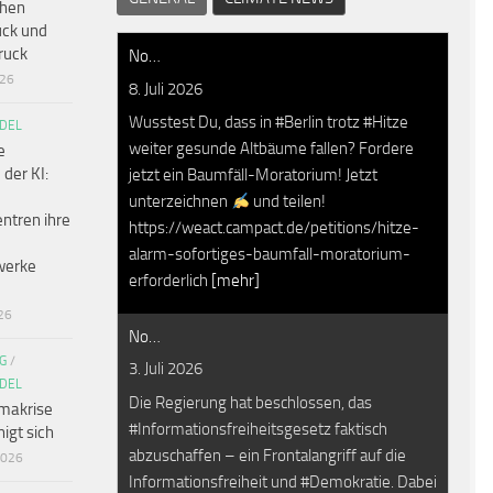
chen
ck und
ruck
No…
026
8. Juli 2026
Wusstest Du, dass in #Berlin trotz #Hitze
DEL
weiter gesunde Altbäume fallen? Fordere
e
 der KI:
jetzt ein Baumfäll-Moratorium! Jetzt
unterzeichnen
und teilen!
ntren ihre
https://weact.campact.de/petitions/hitze-
alarm-sofortiges-baumfall-moratorium-
werke
erforderlich
[mehr]
26
No…
G
/
3. Juli 2026
DEL
Die Regierung hat beschlossen, das
makrise
#Informationsfreiheitsgesetz faktisch
igt sich
abzuschaffen – ein Frontalangriff auf die
2026
Informationsfreiheit und #Demokratie. Dabei