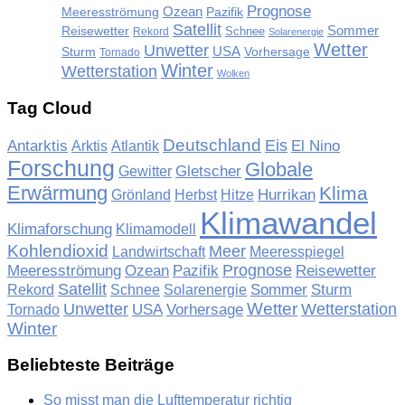
Prognose
Meeresströmung
Ozean
Pazifik
Satellit
Sommer
Reisewetter
Schnee
Rekord
Solarenergie
Wetter
Unwetter
USA
Sturm
Vorhersage
Tornado
Winter
Wetterstation
Wolken
Tag Cloud
Deutschland
Eis
Antarktis
Arktis
El Nino
Atlantik
Forschung
Globale
Gewitter
Gletscher
Erwärmung
Klima
Grönland
Herbst
Hurrikan
Hitze
Klimawandel
Klimaforschung
Klimamodell
Kohlendioxid
Meer
Landwirtschaft
Meeresspiegel
Prognose
Meeresströmung
Ozean
Pazifik
Reisewetter
Satellit
Rekord
Schnee
Sommer
Sturm
Solarenergie
Unwetter
Wetter
Wetterstation
Tornado
USA
Vorhersage
Winter
Beliebteste Beiträge
So misst man die Lufttemperatur richtig