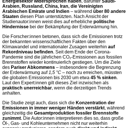
Energiesektor widersprochen haben
, darunter
Saudi-
Arabien, Russland, China, Iran, die Vereinigten
Arabischen Emirate und Indien
– während
über 80 andere
Staaten
diesen Plan unterstützten. Nach Ansicht der
Studienautor:innen weist dies auf erhebliche
politische
Hindernisse
bei der Bekämpfung der Erderwärmung hin.
Die Forscher:innen betonen, dass sich die Emissionen trotz
der bekannten wissenschaftlichen Fakten über den
Klimawandel und internationaler Zusagen weiterhin
auf
Rekordniveau befinden
. Seit dem Ende der Corona-
Pandemie sind die jährlichen CO₂-Emissionen aus fossilen
Brennstoffen wieder kontinuierlich gestiegen. Um die Ziele
des
Pariser Abkommens
– insbesondere die Begrenzung
der Erderwärmung auf
1,5 °C
– noch zu erreichen, müssten
die globalen Emissionen bis 2030 um etwa
45 % sinken
.
Laut den Expert:innen gilt dieses Ziel inzwischen als
praktisch unerreichbar
, wenn die derzeitigen Trends
anhalten.
Die Studie zeigt auch, dass sich die
Konzentration der
Emissionen in immer weniger Händen verstärkt
, während
gleichzeitig die
Gesamtproduktion fossiler Brennstoffe
zunimmt
. Die Autor:innen interpretieren dies so, dass große
Öl-, Gas- und Kohleunternehmen nicht nur weiterhin