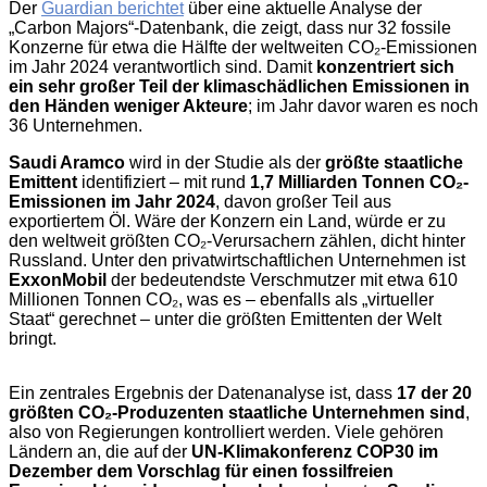
Der
Guardian berichtet
über eine aktuelle Analyse der
„Carbon Majors“-Datenbank, die zeigt, dass nur 32 fossile
Konzerne für etwa die Hälfte der weltweiten CO₂-Emissionen
im Jahr 2024 verantwortlich sind. Damit
konzentriert sich
ein sehr großer Teil der klimaschädlichen Emissionen in
den Händen weniger Akteure
; im Jahr davor waren es noch
36 Unternehmen.
Saudi Aramco
wird in der Studie als der
größte staatliche
Emittent
identifiziert – mit rund
1,7 Milliarden Tonnen CO₂-
Emissionen im Jahr 2024
, davon großer Teil aus
exportiertem Öl. Wäre der Konzern ein Land, würde er zu
den weltweit größten CO₂-Verursachern zählen, dicht hinter
Russland. Unter den privatwirtschaftlichen Unternehmen ist
ExxonMobil
der bedeutendste Verschmutzer mit etwa 610
Millionen Tonnen CO₂, was es – ebenfalls als „virtueller
Staat“ gerechnet – unter die größten Emittenten der Welt
bringt.
Ein zentrales Ergebnis der Datenanalyse ist, dass
17 der 20
größten CO₂-Produzenten staatliche Unternehmen sind
,
also von Regierungen kontrolliert werden. Viele gehören
Ländern an, die auf der
UN-Klimakonferenz COP30 im
Dezember dem Vorschlag für einen fossilfreien