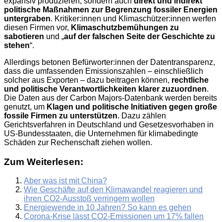
expansiv produzieren, sondern auch
direkt und indirekt
politische Maßnahmen zur Begrenzung fossiler Energien
untergraben
. Kritiker:innen und Klimaschützer:innen werfen
diesen Firmen vor,
Klimaschutzbemühungen zu
sabotieren
und „
auf der falschen Seite der Geschichte zu
stehen
“.
Allerdings betonen Befürworter:innen der Datentransparenz,
dass die umfassenden Emissionszahlen – einschließlich
solcher aus Exporten – dazu beitragen können,
rechtliche
und politische Verantwortlichkeiten klarer zuzuordnen
.
Die Daten aus der Carbon Majors-Datenbank werden bereits
genutzt, um
Klagen und politische Initiativen gegen große
fossile Firmen zu unterstützen
. Dazu zählen
Gerichtsverfahren in Deutschland und Gesetzesvorhaben in
US-Bundesstaaten, die Unternehmen für klimabedingte
Schäden zur Rechenschaft ziehen wollen.
Zum Weiterlesen:
Aber was ist mit China?
Wie Geschäfte auf den Klimawandel reagieren und
ihren CO2-Ausstoß verringern wollen
Energiewende in 10 Jahren? So kann es gehen
Corona-Krise lässt CO2-Emissionen um 17% fallen