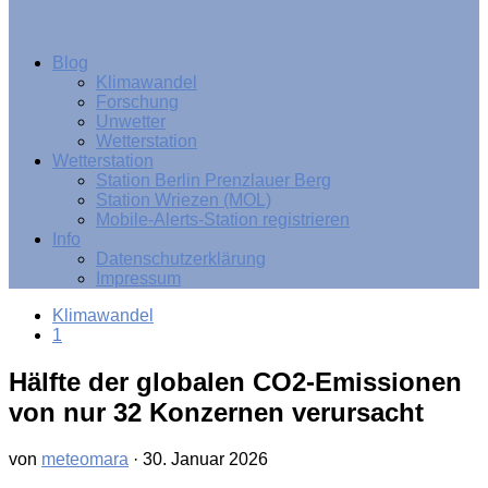
Blog
Klimawandel
Forschung
Unwetter
Wetterstation
Wetterstation
Station Berlin Prenzlauer Berg
Station Wriezen (MOL)
Mobile-Alerts-Station registrieren
Info
Datenschutzerklärung
Impressum
Klimawandel
1
Hälfte der globalen CO2-Emissionen
von nur 32 Konzernen verursacht
von
meteomara
·
30. Januar 2026