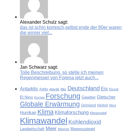
Alexander Schulz sagt:
das ist schin komisch,selbst ende der 80er waren
die winrer viel...
Jan Schwarz sagt:
Tolle Beschreibung, so stelle ich meinen
Regenmesser von Forena jetzt auch...
Deutschland
Eis
Antarktis
Arktis
Atlantik
Blitz
Eiszeit
Forschung
El Nino
Gletscher
Gewitter
Europa
Globale Erwärmung
Grönland
Herbst
Hitze
Klima
Klimaforschung
Hurrikan
Klimamodell
Klimawandel
Kohlendioxid
Meer
Landwirtschaft
Meeresspiegel
Meereis