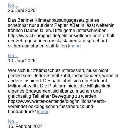
No…
26. Juni 2026
Das Berliner Klimaanpassungsgesetz gibt es
scheinbar nur auf dem Papier. #Berlin lässt weiterhin
fröhlich Bäume fällen. Bitte gerne unterschreiben:
https://weact.campact.de/petitions/offener-brief-erhalt-
der-zehn-gesunden-rosskastanien-am-spreebord-
sichern-umplanen-statt-fallen
[mehr]
No…
10. Juni 2026
Wer sich für #Klimaschutz interessiert, muss nicht
perfekt sein. Jeder Schritt zählt, insbesondere, wenn er
andere inspiriert. Deshalb lohnt sich ein Blick auf
Millions4.earth. Die Plattform bietet die Möglichkeit,
eigenes Engagement sichtbar zu machen und
gleichzeitig Teil einer Bewegung zu werden.
https://www.wetter-center.de/blog/millions4earth-
verbindet-oekologischen-fussabdruck-und-
handabdruck/
[mehr]
No…
15. Februar 2024