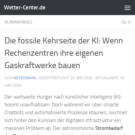
Wetter-Center.de
Zum Inhalt springen
KLIMAWANDEL
0
Die fossile Kehrseite der KI: Wenn
Rechenzentren ihre eigenen
Gaskraftwerke bauen
VON
METEOMARA
· VERÖFFENTLICHT
20. MAI 2026
· AKTUALISIERT
10.
JUNI 2026
Der weltweite Hunger nach künstlicher Intelligenz (KI)
boomt unaufhaltsam. Doch während wir über smarte
Chatbots und automatisierte Prozesse staunen, zeichnet
sich hinter den Kulissen der digitalen Infrastruktur ein
massives Problem ab: Der astronomische
Strombedarf