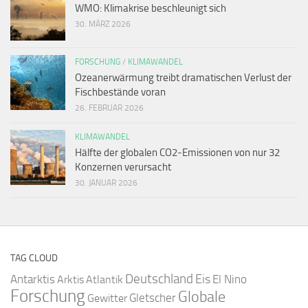
WMO: Klimakrise beschleunigt sich
30. MÄRZ 2026
FORSCHUNG
/
KLIMAWANDEL
Ozeanerwärmung treibt dramatischen Verlust der
Fischbestände voran
26. FEBRUAR 2026
KLIMAWANDEL
Hälfte der globalen CO2-Emissionen von nur 32
Konzernen verursacht
30. JANUAR 2026
TAG CLOUD
Deutschland
Antarktis
Eis
Arktis
Atlantik
El Nino
Forschung
Globale
Gletscher
Gewitter