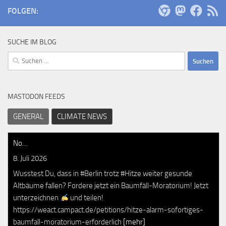
FOLGEN:
SUCHE IM BLOG
Suchen
nach:
MASTODON FEEDS
GENERAL
CLIMATE NEWS
No…
8. Juli 2026
Wusstest Du, dass in #Berlin trotz #Hitze weiter gesunde
Altbäume fallen? Fordere jetzt ein Baumfäll-Moratorium! Jetzt
unterzeichnen
und teilen!
https://weact.campact.de/petitions/hitze-alarm-sofortiges-
baumfall-moratorium-erforderlich
[mehr]