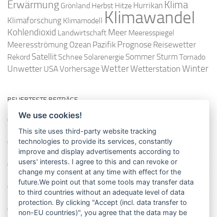
Erwärmung
Klima
Hurrikan
Grönland
Herbst
Hitze
Klimawandel
Klimaforschung
Klimamodell
Kohlendioxid
Meer
Landwirtschaft
Meeresspiegel
Ozean
Prognose
Meeresströmung
Pazifik
Reisewetter
Satellit
Sommer
Rekord
Schnee
Solarenergie
Sturm
Tornado
Wetter
Winter
Unwetter
Wetterstation
USA
Vorhersage
BELIEBTESTE BEITRÄGE
We use cookies!
So misst man die Lufttemperatur richtig
This site uses third-party website tracking
technologies to provide its services, constantly
Die richtige Wasserpumpe für den Garten
improve and display advertisements according to
users' interests. I agree to this and can revoke or
Das Wetter-Netzwerk WeatherCloud
change my consent at any time with effect for the
future.We point out that some tools may transfer data
So stellt man einen Regenmesser korrekt auf
to third countries without an adequate level of data
protection. By clicking "Accept (incl. data transfer to
11 Dinge über den Luftdruck, die Sie garantiert noch nicht alle
non-EU countries)", you agree that the data may be