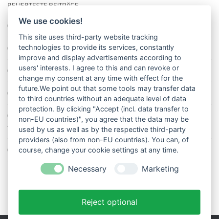
BELIEBTESTE BEITRÄGE
We use cookies!
So misst man die Lufttemperatur richtig
This site uses third-party website tracking
technologies to provide its services, constantly
Die richtige Wasserpumpe für den Garten
improve and display advertisements according to
users' interests. I agree to this and can revoke or
Das Wetter-Netzwerk WeatherCloud
change my consent at any time with effect for the
future.We point out that some tools may transfer data
So stellt man einen Regenmesser korrekt auf
to third countries without an adequate level of data
protection. By clicking "Accept (incl. data transfer to
11 Dinge über den Luftdruck, die Sie garantiert noch nicht alle
non-EU countries)", you agree that the data may be
wussten
used by us as well as by the respective third-party
providers (also from non-EU countries). You can, of
Blitzstatistik Europa: Wo gewittert es am meisten?
course, change your cookie settings at any time.
Necessary
Marketing
Reject optional