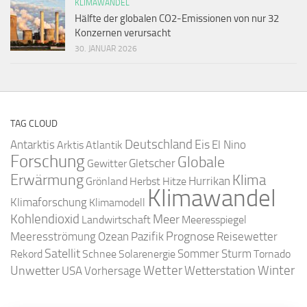
KLIMAWANDEL
Hälfte der globalen CO2-Emissionen von nur 32
Konzernen verursacht
30. JANUAR 2026
TAG CLOUD
Deutschland
Antarktis
Eis
Arktis
Atlantik
El Nino
Forschung
Globale
Gletscher
Gewitter
Erwärmung
Klima
Hurrikan
Grönland
Herbst
Hitze
Klimawandel
Klimaforschung
Klimamodell
Kohlendioxid
Meer
Landwirtschaft
Meeresspiegel
Ozean
Prognose
Meeresströmung
Pazifik
Reisewetter
Satellit
Sommer
Rekord
Schnee
Solarenergie
Sturm
Tornado
Wetter
Winter
Unwetter
Wetterstation
USA
Vorhersage