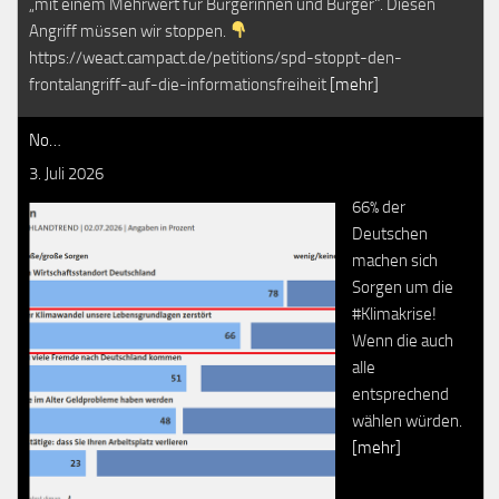
„mit einem Mehrwert für Bürgerinnen und Bürger". Diesen
Angriff müssen wir stoppen.
https://weact.campact.de/petitions/spd-stoppt-den-
frontalangriff-auf-die-informationsfreiheit
[mehr]
No…
3. Juli 2026
66% der
Deutschen
machen sich
Sorgen um die
#Klimakrise!
Wenn die auch
alle
entsprechend
wählen würden.
[mehr]