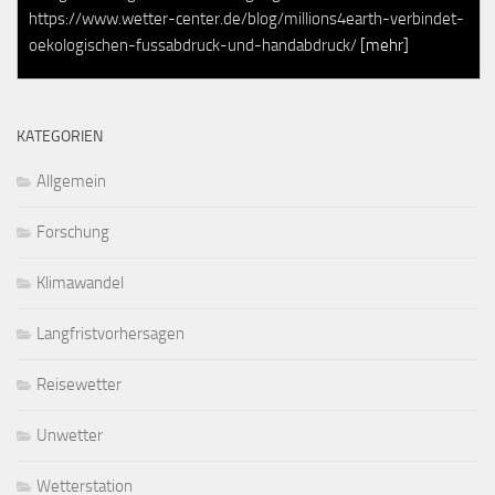
https://www.wetter-center.de/blog/millions4earth-verbindet-
oekologischen-fussabdruck-und-handabdruck/
[mehr]
KATEGORIEN
Allgemein
Forschung
Klimawandel
Langfristvorhersagen
Reisewetter
Unwetter
Wetterstation