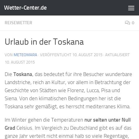
Wetter-Center.de
Zum Inhalt springen
REISEWETTER
0
Urlaub in der Toskana
VON
METEOMARA
· VERÖFFENTLICHT
10. AUGUST 2015
· AKTUALISIERT
10. AUGUST 2015
Die
Toskana
, das bedeutet für ihre Besucher wunderbare
Landstriche, reich an Kultur, vor allem in Betrachtung der
Geschichte von Städten wie Florenz, Lucca, Pisa und
Siena. Von den klimatischen Bedingungen her ist die
Toskana sehr gemäßigt, es herrscht mediterranes Klima.
Im Winter gehen die Temperaturen
nur selten unter Null
Grad
Celsius. Im Vergleich zu Deutschland gibt es auf das
ganze Jahr verteilt nicht einmal halb so viele Regentage,