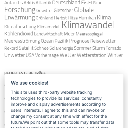
Deutschland
Antarktis
Eis
Arktis
Atlantik
El Nino
Forschung
Globale
Gletscher
Gewitter
Erwärmung
Klima
Hurrikan
Grönland
Herbst
Hitze
Klimawandel
Klimaforschung
Klimamodell
Kohlendioxid
Meer
Landwirtschaft
Meeresspiegel
Ozean
Prognose
Meeresströmung
Pazifik
Reisewetter
Satellit
Sommer
Rekord
Schnee
Solarenergie
Sturm
Tornado
Wetter
Winter
Unwetter
Wetterstation
USA
Vorhersage
BELIEBTESTE BEITRÄGE
We use cookies!
So misst man die Lufttemperatur richtig
This site uses third-party website tracking
Die richtige Wasserpumpe für den Garten
technologies to provide its services, constantly
improve and display advertisements according to
users' interests. I agree to this and can revoke or
Das Wetter-Netzwerk WeatherCloud
change my consent at any time with effect for the
future.We point out that some tools may transfer data
So stellt man einen Regenmesser korrekt auf