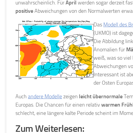
unwahrscheinlich. Für
April
werden sogar derzeit fas
positive
Abweichungen von den Normalwerten erwar
Das
Modell des B
(UKMO) ist dagege
Die Abbildung link
Anomalien für
Mä
weiß, was so viel
Abweichungen vo
Interessant ist ab
der Osten Europa
Auch
andere Modelle
zeigen
leicht übernormale
Temp
Europas. Die Chancen für einen relativ
warmen Frühl
schlecht, eine längere kalte Periode scheint im Mom
Zum Weiterlesen: