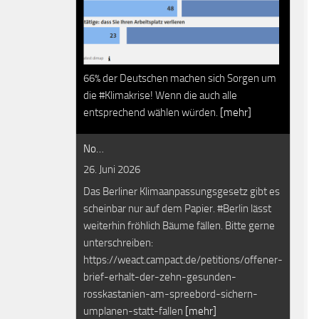
66% der Deutschen machen sich Sorgen um
die #Klimakrise! Wenn die auch alle
entsprechend wählen würden.
[mehr]
No…
26. Juni 2026
Das Berliner Klimaanpassungsgesetz gibt es
scheinbar nur auf dem Papier. #Berlin lässt
weiterhin fröhlich Bäume fällen. Bitte gerne
unterschreiben:
https://weact.campact.de/petitions/offener-
brief-erhalt-der-zehn-gesunden-
rosskastanien-am-spreebord-sichern-
umplanen-statt-fallen
[mehr]