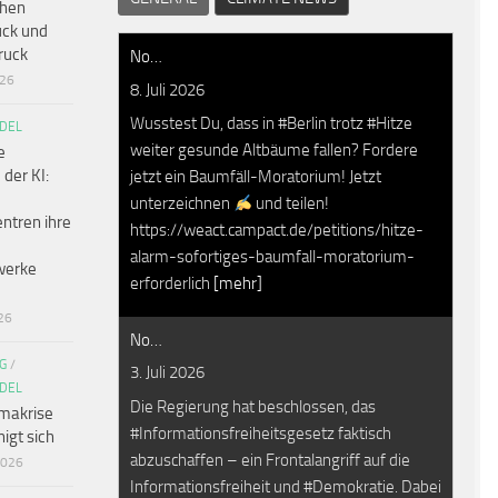
chen
ck und
ruck
No…
026
8. Juli 2026
Wusstest Du, dass in #Berlin trotz #Hitze
DEL
weiter gesunde Altbäume fallen? Fordere
e
 der KI:
jetzt ein Baumfäll-Moratorium! Jetzt
unterzeichnen
und teilen!
ntren ihre
https://weact.campact.de/petitions/hitze-
alarm-sofortiges-baumfall-moratorium-
werke
erforderlich
[mehr]
26
No…
G
/
3. Juli 2026
DEL
Die Regierung hat beschlossen, das
makrise
#Informationsfreiheitsgesetz faktisch
igt sich
abzuschaffen – ein Frontalangriff auf die
2026
Informationsfreiheit und #Demokratie. Dabei