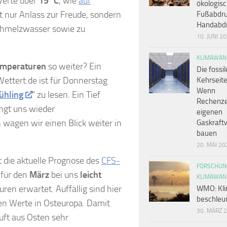
Werte über
15°C
, wie
auf
ökologis
t nur Anlass zur Freude, sondern
Fußabdru
Handabd
hmelzwasser sowie zu
10. JUNI 2
KLIMAWAN
mperaturen
so weiter? Ein
Die fossil
Wettert.de ist für Donnerstag
Kehrseite
Wenn
ühling
“ zu lesen. Ein Tief
Rechenze
ingt uns wieder
eigenen
wagen wir einen Blick weiter in
Gaskraft
bauen
20. MAI 20
t die aktuelle Prognose des
CFS-
FORSCHUN
 für den
März
bei uns
leicht
KLIMAWAN
en erwartet. Auffällig sind hier
WMO: Kli
beschleun
en Werte in Osteuropa. Damit
30. MÄRZ 
luft aus Osten sehr