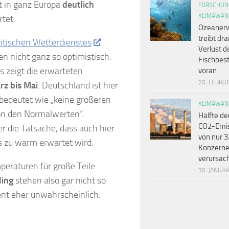
t in ganz Europa
deutlich
FORSCHUN
KLIMAWAN
tet.
Ozeaner
treibt dr
ritischen Wetterdienstes
Verlust d
n nicht ganz so optimistisch.
Fischbes
s zeigt die erwarteten
voran
26. FEBRU
rz bis Mai
. Deutschland ist hier
 bedeutet wie „keine größeren
KLIMAWAN
n den Normalwerten“.
Hälfte de
CO2-Emi
er die Tatsache, dass auch hier
von nur 3
s zu warm erwartet wird.
Konzern
verursac
eraturen für große Teile
30. JANUA
ing
stehen also gar nicht so
ent eher unwahrscheinlich.