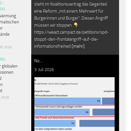
G
/
steht im Koalitionsvertrag das Gegenteil:
DEL
eine Reform „mit einem Mehrwert für
wärmung
Bürgerinnen und Bürger". Diesen Angriff
amatischen
müssen wir stoppen.
er
https://weact.campact.de/petitions/spd-
tände
stoppt-den-frontalangriff-auf-die-
informationsfreiheit
[mehr]
AR 2026
DEL
No…
r globalen
3. Juli 2026
ssionen
2
en
ht
R 2026