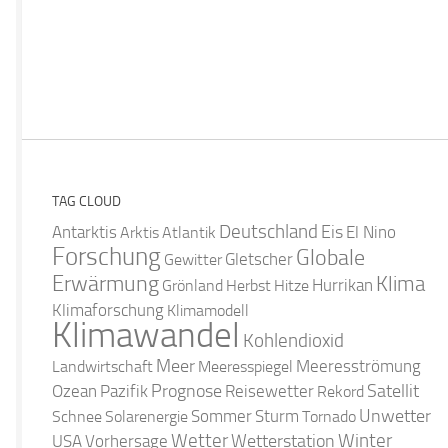
TAG CLOUD
Deutschland
Antarktis
Eis
Arktis
Atlantik
El Nino
Forschung
Globale
Gletscher
Gewitter
Erwärmung
Klima
Hurrikan
Grönland
Herbst
Hitze
Klimaforschung
Klimamodell
Klimawandel
Kohlendioxid
Meer
Landwirtschaft
Meeresspiegel
Meeresströmung
Satellit
Ozean
Prognose
Pazifik
Reisewetter
Rekord
Unwetter
Sommer
Schnee
Solarenergie
Sturm
Tornado
Wetter
Winter
Wetterstation
USA
Vorhersage