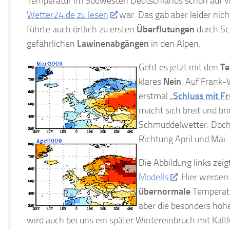
Temperatur im Südwesten Deutschlands schon auf 
Wetter24.de zu lesen
war. Das gab aber leider nich
führte auch örtlich zu ersten
Überflutungen
durch Sc
gefährlichen
Lawinenabgängen
in den Alpen.
Geht es jetzt mit den
Te
klares
Nein
. Auf Frank-
erstmal „
Schluss mit Fr
macht sich breit und br
Schmuddelwetter. Doch 
Richtung April und Mai.
Die Abbildung links zeig
Modells
. Hier werden
übernormale
Temperatur
aber die besonders hoh
wird auch bei uns ein später Wintereinbruch mit Kalt