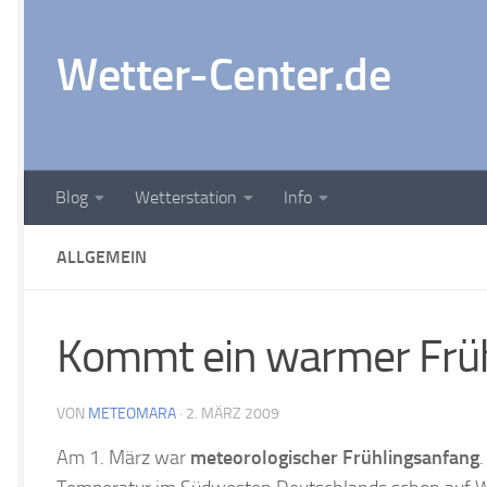
Zum Inhalt springen
Wetter-Center.de
Blog
Wetterstation
Info
ALLGEMEIN
Kommt ein warmer Frü
VON
METEOMARA
·
2. MÄRZ 2009
Am 1. März war
meteorologischer Frühlingsanfang