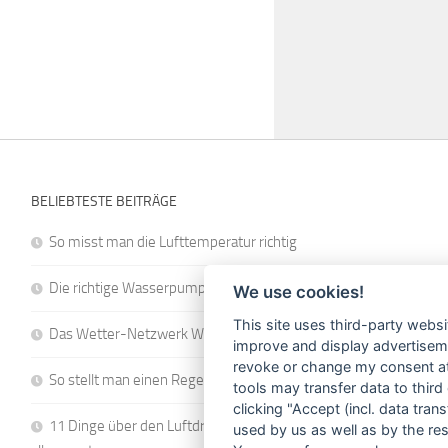
BELIEBTESTE BEITRÄGE
So misst man die Lufttemperatur richtig
Die richtige Wasserpumpe für den Garten
We use cookies!
This site uses third-party websi
Das Wetter-Netzwerk WeatherCloud
improve and display advertisemen
revoke or change my consent at 
So stellt man einen Regenmesser korrekt auf
tools may transfer data to third
clicking "Accept (incl. data tra
11 Dinge über den Luftdruck, die Sie garantiert noch nicht
used by us as well as by the re