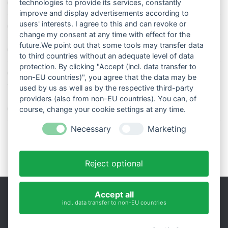
technologies to provide its services, constantly
Die richtige Wasserpumpe für den Garten
improve and display advertisements according to
users' interests. I agree to this and can revoke or
Das Wetter-Netzwerk WeatherCloud
change my consent at any time with effect for the
future.We point out that some tools may transfer data
So stellt man einen Regenmesser korrekt auf
to third countries without an adequate level of data
protection. By clicking "Accept (incl. data transfer to
11 Dinge über den Luftdruck, die Sie garantiert noch nicht alle
non-EU countries)", you agree that the data may be
wussten
used by us as well as by the respective third-party
providers (also from non-EU countries). You can, of
Blitzstatistik Europa: Wo gewittert es am meisten?
course, change your cookie settings at any time.
Necessary
Marketing
Reject optional
Accept all
incl. data transfer to non-EU countries
Impressum
|
Datenschutz
Präsentiert von
- Entworfen mit dem
Hueman-Theme