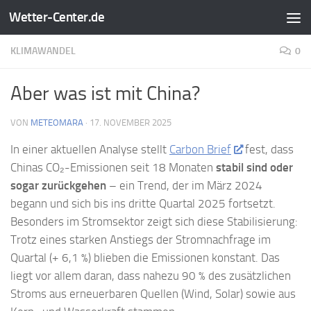
Wetter-Center.de
Zum Inhalt springen
KLIMAWANDEL
0
Aber was ist mit China?
VON
METEOMARA
·
17. NOVEMBER 2025
In einer aktuellen Analyse stellt
Carbon Brief
fest, dass
Chinas CO₂-Emissionen seit 18 Monaten
stabil sind oder
sogar zurückgehen
– ein Trend, der im März 2024
begann und sich bis ins dritte Quartal 2025 fortsetzt.
Besonders im Stromsektor zeigt sich diese Stabilisierung:
Trotz eines starken Anstiegs der Stromnachfrage im
Quartal (+ 6,1 %) blieben die Emissionen konstant. Das
liegt vor allem daran, dass nahezu 90 % des zusätzlichen
Stroms aus erneuerbaren Quellen (Wind, Solar) sowie aus