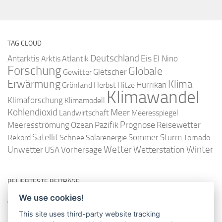
TAG CLOUD
Deutschland
Antarktis
Eis
Arktis
Atlantik
El Nino
Forschung
Globale
Gletscher
Gewitter
Erwärmung
Klima
Hurrikan
Grönland
Herbst
Hitze
Klimawandel
Klimaforschung
Klimamodell
Kohlendioxid
Meer
Landwirtschaft
Meeresspiegel
Ozean
Prognose
Meeresströmung
Pazifik
Reisewetter
Satellit
Sommer
Rekord
Schnee
Solarenergie
Sturm
Tornado
Wetter
Winter
Unwetter
Wetterstation
USA
Vorhersage
BELIEBTESTE BEITRÄGE
We use cookies!
So misst man die Lufttemperatur richtig
This site uses third-party website tracking