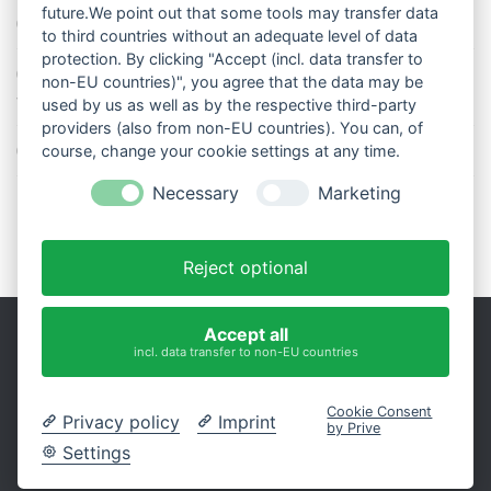
future.We point out that some tools may transfer data
So stellt man einen Regenmesser korrekt auf
to third countries without an adequate level of data
protection. By clicking "Accept (incl. data transfer to
11 Dinge über den Luftdruck, die Sie garantiert noch nicht alle
non-EU countries)", you agree that the data may be
wussten
used by us as well as by the respective third-party
providers (also from non-EU countries). You can, of
Blitzstatistik Europa: Wo gewittert es am meisten?
course, change your cookie settings at any time.
Necessary
Marketing
Reject optional
Accept all
incl. data transfer to non-EU countries
Impressum
|
Datenschutz
Präsentiert von
- Entworfen mit dem
Hueman-Theme
Cookie Consent
Privacy policy
Imprint
by Prive
Settings