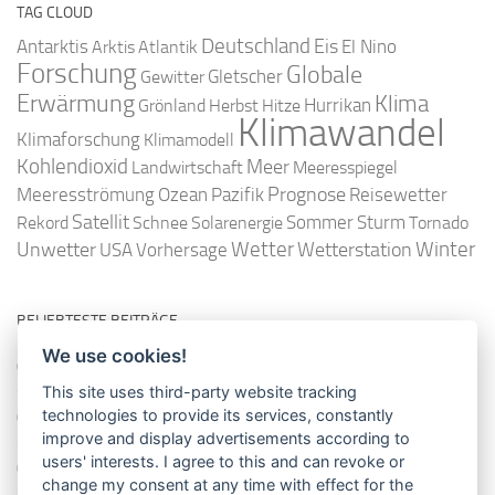
TAG CLOUD
Deutschland
Antarktis
Eis
Arktis
Atlantik
El Nino
Forschung
Globale
Gletscher
Gewitter
Erwärmung
Klima
Hurrikan
Grönland
Herbst
Hitze
Klimawandel
Klimaforschung
Klimamodell
Kohlendioxid
Meer
Landwirtschaft
Meeresspiegel
Ozean
Prognose
Meeresströmung
Pazifik
Reisewetter
Satellit
Sommer
Rekord
Schnee
Solarenergie
Sturm
Tornado
Wetter
Winter
Unwetter
Wetterstation
USA
Vorhersage
BELIEBTESTE BEITRÄGE
We use cookies!
So misst man die Lufttemperatur richtig
This site uses third-party website tracking
technologies to provide its services, constantly
Die richtige Wasserpumpe für den Garten
improve and display advertisements according to
users' interests. I agree to this and can revoke or
Das Wetter-Netzwerk WeatherCloud
change my consent at any time with effect for the