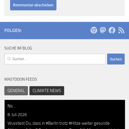
FOLGEN:
SUCHE IM BLOG
Suchen
nach:
MASTODON FEEDS
GENERAL
CLIMATE NEWS
No…
8. Juli 2026
Wusstest Du, dass in #Berlin trotz #Hitze weiter gesunde