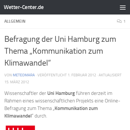
Wetter-Center.de
Zum Inhalt springen
ALLGEMEIN
1
Befragung der Uni Hamburg zum
Thema „Kommunikation zum
Klimawandel“
VON
METEOMARA
· VERÖFFENTLICHT
1. FEBRUAR 2012
· AKTUALISIERT
15. MÄRZ 2012
Wissenschaftler der
Uni Hamburg
führen derzeit im
Rahmen eines wissenschaftlichen Projekts eine Online-
Befragung zum Thema „
Kommunikation zum
Klimawandel
“ durch.