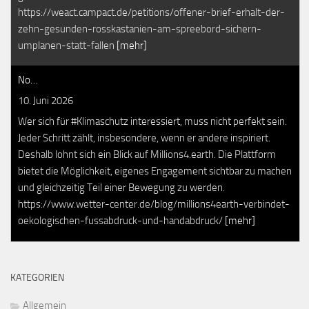
https://weact.campact.de/petitions/offener-brief-erhalt-der-
zehn-gesunden-rosskastanien-am-spreebord-sichern-
umplanen-statt-fallen
[mehr]
No…
10. Juni 2026
Wer sich für #Klimaschutz interessiert, muss nicht perfekt sein.
Jeder Schritt zählt, insbesondere, wenn er andere inspiriert.
Deshalb lohnt sich ein Blick auf Millions4.earth. Die Plattform
bietet die Möglichkeit, eigenes Engagement sichtbar zu machen
und gleichzeitig Teil einer Bewegung zu werden.
https://www.wetter-center.de/blog/millions4earth-verbindet-
oekologischen-fussabdruck-und-handabdruck/
[mehr]
KATEGORIEN
Allgemein