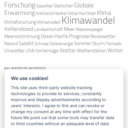
Forschung
Globale
Gletscher
Gewitter
Erwärmung
Klima
Hurrikan
Grönland
Herbst
Hitze
Klimawandel
Klimaforschung
Klimamodell
Kohlendioxid
Meer
Landwirtschaft
Meeresspiegel
Ozean
Prognose
Meeresströmung
Pazifik
Reisewetter
Satellit
Sommer
Rekord
Schnee
Solarenergie
Sturm
Tornado
Wetter
Winter
Unwetter
Wetterstation
USA
Vorhersage
BELIEBTESTE BEITRÄGE
We use cookies!
So misst man die Lufttemperatur richtig
This site uses third-party website tracking
technologies to provide its services, constantly
Die richtige Wasserpumpe für den Garten
improve and display advertisements according to
users' interests. I agree to this and can revoke or
Das Wetter-Netzwerk WeatherCloud
change my consent at any time with effect for the
future.We point out that some tools may transfer data
So stellt man einen Regenmesser korrekt auf
to third countries without an adequate level of data