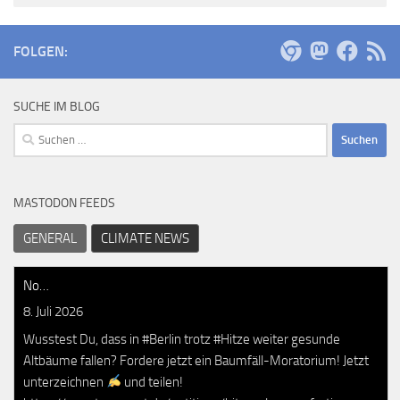
FOLGEN:
SUCHE IM BLOG
Suchen
nach:
MASTODON FEEDS
GENERAL
CLIMATE NEWS
No…
8. Juli 2026
Wusstest Du, dass in #Berlin trotz #Hitze weiter gesunde
Altbäume fallen? Fordere jetzt ein Baumfäll-Moratorium! Jetzt
unterzeichnen
und teilen!