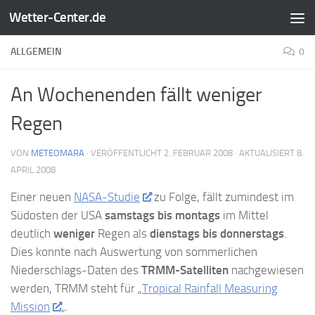
Wetter-Center.de
Zum Inhalt springen
ALLGEMEIN
0
An Wochenenden fällt weniger
Regen
VON
METEOMARA
· VERÖFFENTLICHT
2. FEBRUAR 2008
· AKTUALISIERT
8.
APRIL 2008
Einer neuen
NASA-Studie
zu Folge, fällt zumindest im
Südosten der USA
samstags bis montags
im Mittel
deutlich
weniger
Regen als
dienstags bis donnerstags
.
Dies konnte nach Auswertung von sommerlichen
Niederschlags-Daten des
TRMM-Satelliten
nachgewiesen
werden, TRMM steht für „
Tropical Rainfall Measuring
Mission
„.