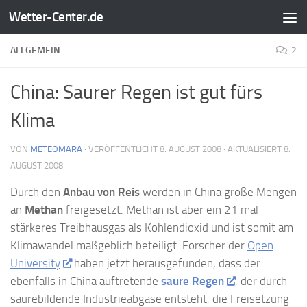
Wetter-Center.de
Zum Inhalt springen
ALLGEMEIN
2
China: Saurer Regen ist gut fürs
Klima
VON
METEOMARA
· VERÖFFENTLICHT
8. AUGUST 2008
· AKTUALISIERT
8.
AUGUST 2008
Durch den
Anbau von Reis
werden in China große Mengen
an
Methan
freigesetzt. Methan ist aber ein 21 mal
stärkeres Treibhausgas als Kohlendioxid und ist somit am
Klimawandel maßgeblich beteiligt. Forscher der
Open
University
haben jetzt herausgefunden, dass der
ebenfalls in China auftretende
saure Regen
, der durch
säurebildende Industrieabgase entsteht, die Freisetzung