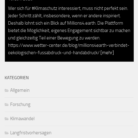
Wer sich für #Klimaschutz interessiert, muss nicht perfekt sein.
Jeder Schritt zählt, insbesondere, wenn er andere inspiriert.
Deshalb lohnt sich ein Blick auf Millions4.earth. Die Plattform
bietet die Möglichkeit, eigenes Engagement sichtbar zu machen
und gleichzeitig Teil einer Bewegung zu werden.
https://www.wetter-center.de/blog/millions4earth-verbindet-
oekologischen-fussabdruck-und-handabdruck/
[mehr]
KATEGORIEN
Allgemein
Forschung
Klimawandel
Langfristvorhersagen