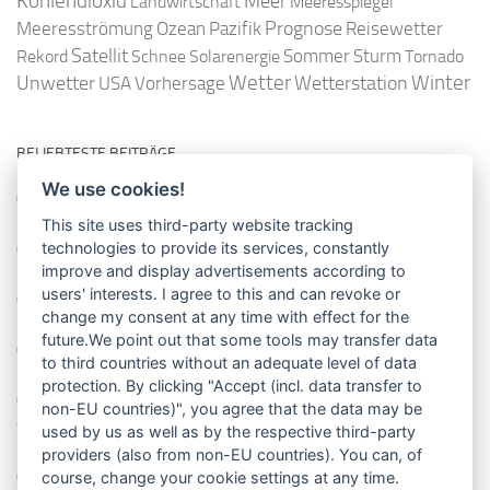
Kohlendioxid
Meer
Landwirtschaft
Meeresspiegel
Ozean
Prognose
Meeresströmung
Pazifik
Reisewetter
Satellit
Sommer
Rekord
Schnee
Solarenergie
Sturm
Tornado
Wetter
Winter
Unwetter
Wetterstation
USA
Vorhersage
BELIEBTESTE BEITRÄGE
We use cookies!
So misst man die Lufttemperatur richtig
This site uses third-party website tracking
technologies to provide its services, constantly
Die richtige Wasserpumpe für den Garten
improve and display advertisements according to
users' interests. I agree to this and can revoke or
Das Wetter-Netzwerk WeatherCloud
change my consent at any time with effect for the
future.We point out that some tools may transfer data
So stellt man einen Regenmesser korrekt auf
to third countries without an adequate level of data
protection. By clicking "Accept (incl. data transfer to
11 Dinge über den Luftdruck, die Sie garantiert noch nicht alle
non-EU countries)", you agree that the data may be
wussten
used by us as well as by the respective third-party
providers (also from non-EU countries). You can, of
Blitzstatistik Europa: Wo gewittert es am meisten?
course, change your cookie settings at any time.