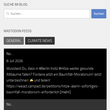
SUCHE IM BLOG
Suchen
nach:
MASTODON FEEDS
GENERAL
CLIMATE NEWS
No…
8. Juli 2026
Wusstest Du, dass in #Berlin trotz #Hitze weiter gesunde
Altbäume fallen? Fordere jetzt ein Baumfäll-Moratorium! Jetzt
unterzeichnen
und teilen!
https://weact.campact.de/petitions/hitze-alarm-sofortiges-
baumfall-moratorium-erforderlich
[mehr]
No…