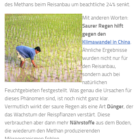
des Methans beim Reisanbau um beachtliche 24% senkt.
Mit anderen Worten:
Saurer Regen hilft
gegen den
Klimawandel in China
.
Ähnliche Ergebnisse
wurden nicht nur für
den Reisanbau,
sondern auch bei
natürlichen
Feuchtgebieten festgestellt. Was genau die Ursachen für
dieses Phänomen sind, ist noch nicht ganz klar.
Vermutlich wirkt der saure Regen als eine Art
Dünger
, der
das Wachstum der Reispflanzen verstärt. Diese
verbrauchen aber dann mehr
Nährstoffe
aus dem Boden,
die wiederum den Methan produzierenden
Mikroorganismen fehlen.