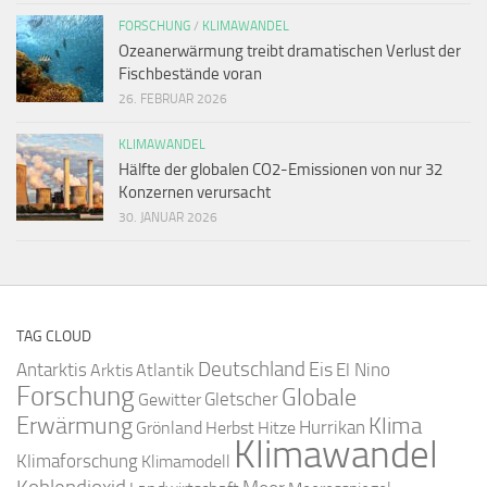
FORSCHUNG
/
KLIMAWANDEL
Ozeanerwärmung treibt dramatischen Verlust der
Fischbestände voran
26. FEBRUAR 2026
KLIMAWANDEL
Hälfte der globalen CO2-Emissionen von nur 32
Konzernen verursacht
30. JANUAR 2026
TAG CLOUD
Deutschland
Antarktis
Eis
Arktis
Atlantik
El Nino
Forschung
Globale
Gletscher
Gewitter
Erwärmung
Klima
Hurrikan
Grönland
Herbst
Hitze
Klimawandel
Klimaforschung
Klimamodell