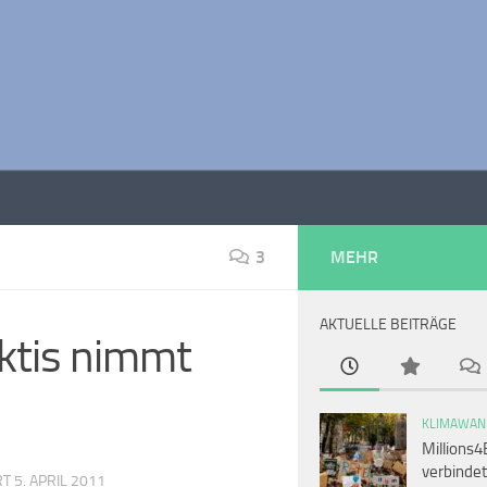
3
MEHR
AKTUELLE BEITRÄGE
rktis nimmt
KLIMAWAN
Millions4
verbindet
RT
5. APRIL 2011