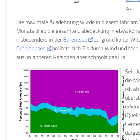
ist.
Die maximale Ausdehnung wurde in diesem Jahr am
Monats blieb die gesamte Eisbedeckung in etwa konst
insbesondere in der
Barentsee
aufgrund kalter Wit
Grönlandsee
breitete sich Eis durch Wind und Me
aus, in anderen Regionen aber schmolz das Eis.
Seit d
die Me
ist, a
überst
erkenn
(Quell
Center
dargest