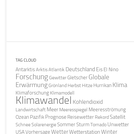
TAG CLOUD
Deutschland
Antarktis
Eis
Arktis
Atlantik
El Nino
Forschung
Globale
Gletscher
Gewitter
Erwärmung
Klima
Hurrikan
Grönland
Herbst
Hitze
Klimaforschung
Klimamodell
Klimawandel
Kohlendioxid
Meer
Landwirtschaft
Meeresspiegel
Meeresströmung
Satellit
Ozean
Prognose
Pazifik
Reisewetter
Rekord
Unwetter
Sommer
Schnee
Solarenergie
Sturm
Tornado
Wetter
Winter
Wetterstation
USA
Vorhersage