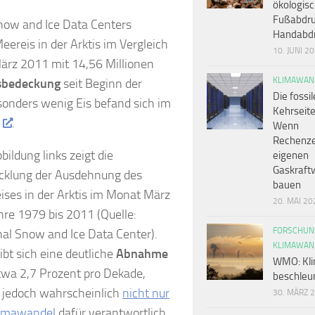
ökologis
Fußabdru
now and Ice Data Centers
Handabd
eereis in der Arktis im Vergleich
10. JUNI 2
ärz 2011 mit 14,56 Millionen
KLIMAWAN
isbedeckung
seit Beginn der
Die fossil
sonders wenig Eis befand sich im
Kehrseite
.
Wenn
Rechenze
bildung links zeigt die
eigenen
Gaskraft
cklung der Ausdehnung des
bauen
ises in der Arktis im Monat März
20. MAI 20
hre 1979 bis 2011 (Quelle:
FORSCHUN
nal Snow and Ice Data Center).
KLIMAWAN
ibt sich eine deutliche
Abnahme
WMO: Kli
twa 2,7 Prozent pro Dekade,
beschleun
 jedoch wahrscheinlich
nicht nur
30. MÄRZ 
limawandel
dafür verantwortlich