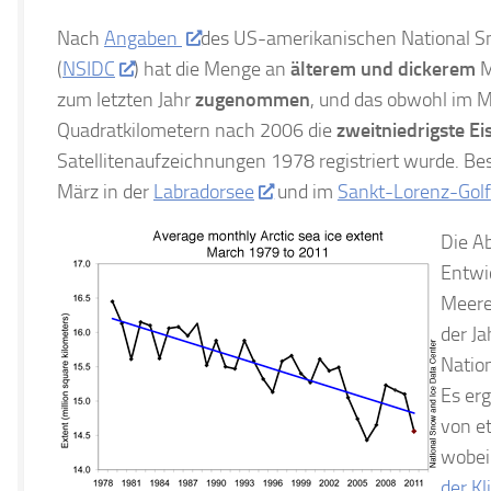
Nach
Angaben
des US-amerikanischen National S
(
NSIDC
) hat die Menge an
älterem und dickerem
M
zum letzten Jahr
zugenommen
, und das obwohl im M
Quadratkilometern nach 2006 die
zweitniedrigste E
Satellitenaufzeichnungen 1978 registriert wurde. Be
März in der
Labradorsee
und im
Sankt-Lorenz-Golf
Die Ab
Entwi
Meere
der Ja
Natio
Es erg
von e
wobei
der K