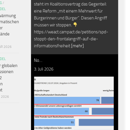
G
/
steht im Koalitionsvertrag das Gegenteil:
DEL
eine Reform „mit einem Mehrwert für
wärmung
Bürgerinnen und Bürger". Diesen Angriff
amatischen
müssen wir stoppen.
er
https://weact.campact.de/petitions/spd-
tände
stoppt-den-frontalangriff-auf-die-
informationsfreiheit
[mehr]
AR 2026
DEL
No…
r globalen
3. Juli 2026
ssionen
2
en
ht
R 2026