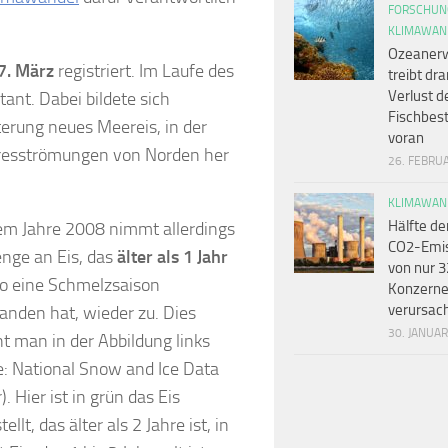
FORSCHUN
KLIMAWAN
Ozeaner
7. März
registriert. Im Laufe des
treibt dr
Verlust d
ant. Dabei bildete sich
Fischbes
terung neues Meereis, in der
voran
eresströmungen von Norden her
26. FEBRU
KLIMAWAN
Hälfte de
em Jahre 2008 nimmt allerdings
CO2-Emi
nge an Eis, das
älter als 1 Jahr
von nur 3
lso eine Schmelzsaison
Konzern
verursac
anden hat, wieder zu. Dies
30. JANUA
t man in der Abbildung links
e:
National Snow and Ice Data
)
. Hier ist in grün das Eis
ellt, das älter als 2 Jahre ist, in