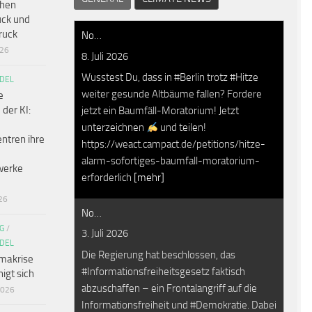
chen
ck und
ruck
No…
026
8. Juli 2026
Wusstest Du, dass in #Berlin trotz #Hitze
DEL
weiter gesunde Altbäume fallen? Fordere
e
 der KI:
jetzt ein Baumfäll-Moratorium! Jetzt
unterzeichnen
und teilen!
ntren ihre
https://weact.campact.de/petitions/hitze-
alarm-sofortiges-baumfall-moratorium-
werke
erforderlich
[mehr]
26
No…
G
/
3. Juli 2026
DEL
Die Regierung hat beschlossen, das
makrise
#Informationsfreiheitsgesetz faktisch
igt sich
abzuschaffen – ein Frontalangriff auf die
2026
Informationsfreiheit und #Demokratie. Dabei