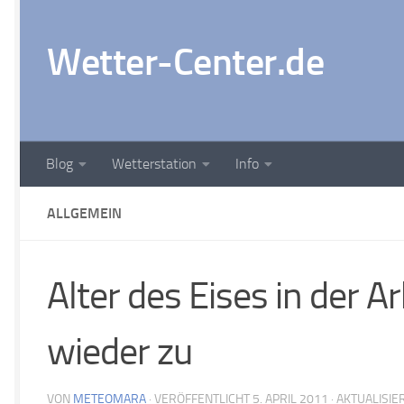
Zum Inhalt springen
Wetter-Center.de
Blog
Wetterstation
Info
ALLGEMEIN
Alter des Eises in der A
wieder zu
VON
METEOMARA
· VERÖFFENTLICHT
5. APRIL 2011
· AKTUALISIE