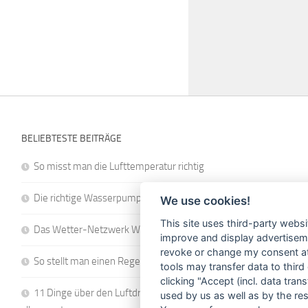
BELIEBTESTE BEITRÄGE
So misst man die Lufttemperatur richtig
Die richtige Wasserpumpe für den Garten
We use cookies!
This site uses third-party websi
Das Wetter-Netzwerk WeatherCloud
improve and display advertisemen
revoke or change my consent at 
So stellt man einen Regenmesser korrekt auf
tools may transfer data to third
clicking "Accept (incl. data tra
11 Dinge über den Luftdruck, die Sie garantiert noch nicht
used by us as well as by the re