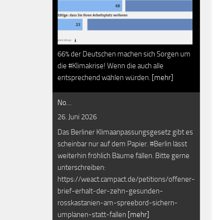
66% der Deutschen machen sich Sorgen um
die #Klimakrise! Wenn die auch alle
entsprechend wählen würden.
[mehr]
No…
26. Juni 2026
Das Berliner Klimaanpassungsgesetz gibt es
scheinbar nur auf dem Papier. #Berlin lässt
weiterhin fröhlich Bäume fällen. Bitte gerne
unterschreiben:
https://weact.campact.de/petitions/offener-
brief-erhalt-der-zehn-gesunden-
rosskastanien-am-spreebord-sichern-
umplanen-statt-fallen
[mehr]