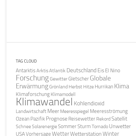
TAG CLOUD
Deutschland
Antarktis
Eis
Arktis
Atlantik
El Nino
Forschung
Globale
Gletscher
Gewitter
Erwärmung
Klima
Hurrikan
Grönland
Herbst
Hitze
Klimaforschung
Klimamodell
Klimawandel
Kohlendioxid
Meer
Landwirtschaft
Meeresspiegel
Meeresströmung
Satellit
Ozean
Prognose
Pazifik
Reisewetter
Rekord
Unwetter
Sommer
Schnee
Solarenergie
Sturm
Tornado
Wetter
Winter
Wetterstation
USA
Vorhersage