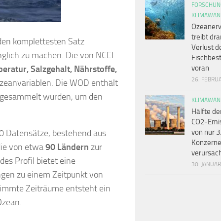
FORSCHUN
KLIMAWAN
Ozeaner
treibt dr
den komplettesten Satz
Verlust d
nglich zu machen. Die von NCEI
Fischbes
eratur, Salzgehalt, Nährstoffe,
voran
26. FEBRU
zeanvariablen. Die WOD enthält
gesammelt wurden, um den
KLIMAWAN
Hälfte de
CO2-Emi
00 Datensätze, bestehend aus
von nur 3
Konzern
 die von etwa
90 Ländern
zur
verursac
des Profil bietet eine
30. JANUA
en zu einem Zeitpunkt von
timmte Zeiträume entsteht ein
Ozean.