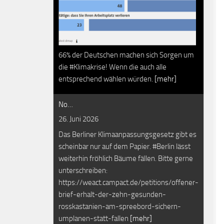
66% der Deutschen machen sich Sorgen um
die #Klimakrise! Wenn die auch alle
entsprechend wählen würden.
[mehr]
No…
26. Juni 2026
Das Berliner Klimaanpassungsgesetz gibt es
scheinbar nur auf dem Papier. #Berlin lässt
weiterhin fröhlich Bäume fällen. Bitte gerne
unterschreiben:
https://weact.campact.de/petitions/offener-
brief-erhalt-der-zehn-gesunden-
rosskastanien-am-spreebord-sichern-
umplanen-statt-fallen
[mehr]