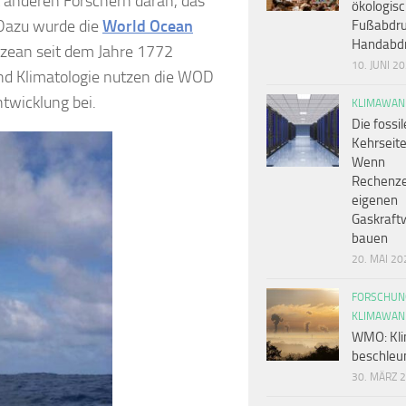
anderen Forschern daran, das
ökologis
 Dazu wurde die
World Ocean
Fußabdru
Handabd
zean seit dem Jahre 1772
10. JUNI 2
und Klimatologie nutzen die WOD
twicklung bei.
KLIMAWAN
Die fossil
Kehrseite
Wenn
Rechenze
eigenen
Gaskraft
bauen
20. MAI 20
FORSCHUN
KLIMAWAN
WMO: Kli
beschleun
30. MÄRZ 