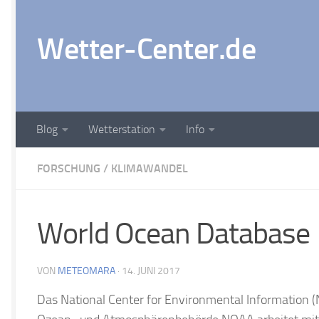
Zum Inhalt springen
Wetter-Center.de
Blog
Wetterstation
Info
FORSCHUNG
/
KLIMAWANDEL
World Ocean Database
VON
METEOMARA
·
14. JUNI 2017
Das National Center for Environmental Information 