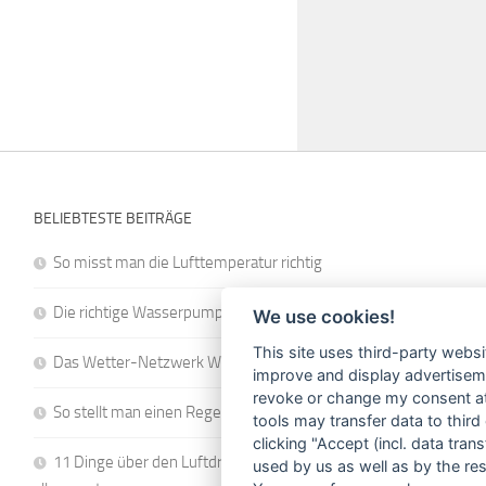
BELIEBTESTE BEITRÄGE
So misst man die Lufttemperatur richtig
Die richtige Wasserpumpe für den Garten
We use cookies!
This site uses third-party websi
Das Wetter-Netzwerk WeatherCloud
improve and display advertisemen
revoke or change my consent at 
So stellt man einen Regenmesser korrekt auf
tools may transfer data to third
clicking "Accept (incl. data tra
11 Dinge über den Luftdruck, die Sie garantiert noch nicht
used by us as well as by the re