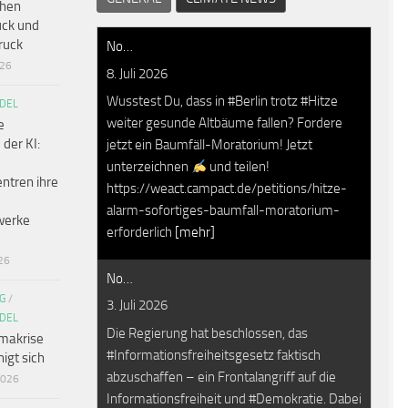
chen
ck und
ruck
No…
026
8. Juli 2026
Wusstest Du, dass in #Berlin trotz #Hitze
DEL
weiter gesunde Altbäume fallen? Fordere
e
 der KI:
jetzt ein Baumfäll-Moratorium! Jetzt
unterzeichnen
und teilen!
ntren ihre
https://weact.campact.de/petitions/hitze-
alarm-sofortiges-baumfall-moratorium-
werke
erforderlich
[mehr]
26
No…
G
/
3. Juli 2026
DEL
Die Regierung hat beschlossen, das
makrise
#Informationsfreiheitsgesetz faktisch
igt sich
abzuschaffen – ein Frontalangriff auf die
2026
Informationsfreiheit und #Demokratie. Dabei