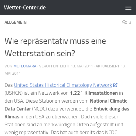
Wetter-Center.de
Zum Inhalt springen
ALLGEMEIN
3
Wie repräsentativ muss eine
Wetterstation sein?
VON
METEOMARA
· VERÖFFENTLICHT
13. MAI 2011
· AKTUALISIERT
13.
MAI 2011
Das
United States Historical Climatology Network
(USHCN) ist ein Netzwerk von
1.221 Klimastationen
in
den USA. Diese Stationen werden vom
National Climatic
Data Center
(NCDC) dazu verwendet, die
Entwicklung des
Klimas
in den USA zu überwachen. Doch viele dieser
Stationen sind an merkwürdigen Orten aufgestellt und
wenig repräsentativ. Das hat auch bereits das NCDC