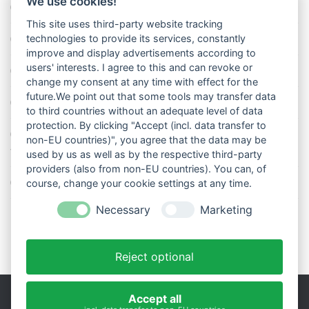
We use cookies!
So misst man die Lufttemperatur richtig
This site uses third-party website tracking
Die richtige Wasserpumpe für den Garten
technologies to provide its services, constantly
improve and display advertisements according to
users' interests. I agree to this and can revoke or
Das Wetter-Netzwerk WeatherCloud
change my consent at any time with effect for the
future.We point out that some tools may transfer data
So stellt man einen Regenmesser korrekt auf
to third countries without an adequate level of data
protection. By clicking "Accept (incl. data transfer to
11 Dinge über den Luftdruck, die Sie garantiert noch nicht alle
non-EU countries)", you agree that the data may be
wussten
used by us as well as by the respective third-party
providers (also from non-EU countries). You can, of
Blitzstatistik Europa: Wo gewittert es am meisten?
course, change your cookie settings at any time.
Necessary
Marketing
Reject optional
Accept all