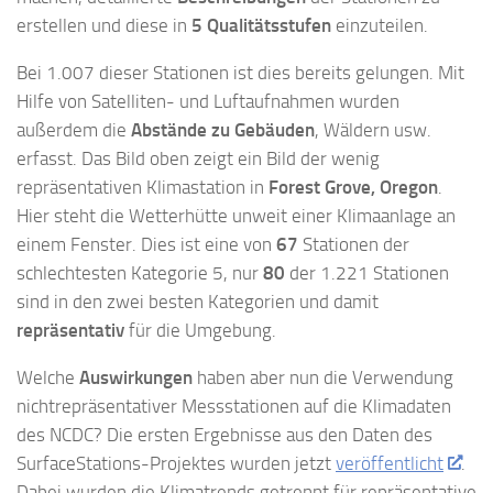
erstellen und diese in
5 Qualitätsstufen
einzuteilen.
Bei 1.007 dieser Stationen ist dies bereits gelungen. Mit
Hilfe von Satelliten- und Luftaufnahmen wurden
außerdem die
Abstände zu Gebäuden
, Wäldern usw.
erfasst. Das Bild oben zeigt ein Bild der wenig
repräsentativen Klimastation in
Forest Grove, Oregon
.
Hier steht die Wetterhütte unweit einer Klimaanlage an
einem Fenster. Dies ist eine von
67
Stationen der
schlechtesten Kategorie 5, nur
80
der 1.221 Stationen
sind in den zwei besten Kategorien und damit
repräsentativ
für die Umgebung.
Welche
Auswirkungen
haben aber nun die Verwendung
nichtrepräsentativer Messstationen auf die Klimadaten
des NCDC? Die ersten Ergebnisse aus den Daten des
SurfaceStations-Projektes wurden jetzt
veröffentlicht
.
Dabei wurden die Klimatrends getrennt für repräsentative