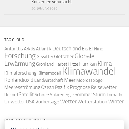
Konzernen verursacht
30. JANUAR 2026
TAG CLOUD
Deutschland
Antarktis
Eis
Arktis
Atlantik
El Nino
Forschung
Globale
Gletscher
Gewitter
Erwärmung
Klima
Hurrikan
Grönland
Herbst
Hitze
Klimawandel
Klimaforschung
Klimamodell
Kohlendioxid
Meer
Landwirtschaft
Meeresspiegel
Ozean
Prognose
Meeresströmung
Pazifik
Reisewetter
Satellit
Sommer
Rekord
Schnee
Solarenergie
Sturm
Tornado
Wetter
Winter
Unwetter
Wetterstation
USA
Vorhersage
BELIEBTESTE BEITRÄGE