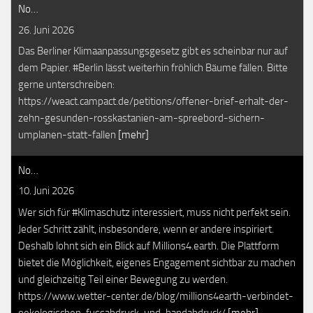
No…
26. Juni 2026
Das Berliner Klimaanpassungsgesetz gibt es scheinbar nur auf
dem Papier. #Berlin lässt weiterhin fröhlich Bäume fällen. Bitte
gerne unterschreiben:
https://weact.campact.de/petitions/offener-brief-erhalt-der-
zehn-gesunden-rosskastanien-am-spreebord-sichern-
umplanen-statt-fallen
[mehr]
No…
10. Juni 2026
Wer sich für #Klimaschutz interessiert, muss nicht perfekt sein.
Jeder Schritt zählt, insbesondere, wenn er andere inspiriert.
Deshalb lohnt sich ein Blick auf Millions4.earth. Die Plattform
bietet die Möglichkeit, eigenes Engagement sichtbar zu machen
und gleichzeitig Teil einer Bewegung zu werden.
https://www.wetter-center.de/blog/millions4earth-verbindet-
oekologischen-fussabdruck-und-handabdruck/
[mehr]