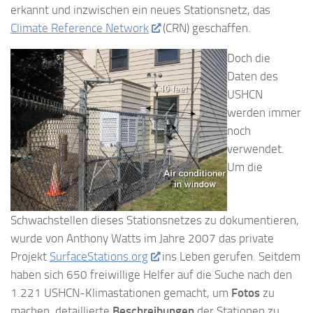
erkannt und inzwischen ein neues Stationsnetz, das
Climate Reference Network
(CRN) geschaffen.
Doch die
Daten des
USHCN
werden immer
noch
verwendet.
Um die
Schwachstellen dieses Stationsnetzes zu dokumentieren,
wurde von Anthony Watts im Jahre 2007 das private
Projekt
SurfaceStations.org
ins Leben gerufen. Seitdem
haben sich 650 freiwillige Helfer auf die Suche nach den
1.221 USHCN-Klimastationen gemacht, um
Fotos
zu
machen, detaillierte
Beschreibungen
der Stationen zu