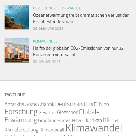
FORSCHUNG
/
KLIMAWANDEL
Ozeanerwärmung treibt dramatischen Verlust der
Fischbestände voran
26. FEBRUAR 2026
KLIMAWANDEL
Hälfte der globalen CO2-Emissionen von nur 32
Konzernen verursacht
30. JANUAR 2026
TAG CLOUD
Deutschland
Antarktis
Eis
Arktis
Atlantik
El Nino
Forschung
Globale
Gletscher
Gewitter
Erwärmung
Klima
Hurrikan
Grönland
Herbst
Hitze
Klimawandel
Klimaforschung
Klimamodell