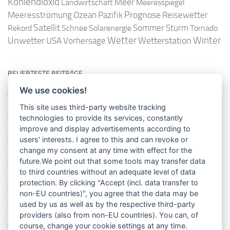
Kohlendioxid
Meer
Landwirtschaft
Meeresspiegel
Ozean
Prognose
Meeresströmung
Pazifik
Reisewetter
Satellit
Sommer
Rekord
Schnee
Solarenergie
Sturm
Tornado
Wetter
Winter
Unwetter
Wetterstation
USA
Vorhersage
BELIEBTESTE BEITRÄGE
We use cookies!
So misst man die Lufttemperatur richtig
This site uses third-party website tracking
technologies to provide its services, constantly
Die richtige Wasserpumpe für den Garten
improve and display advertisements according to
users' interests. I agree to this and can revoke or
Das Wetter-Netzwerk WeatherCloud
change my consent at any time with effect for the
future.We point out that some tools may transfer data
So stellt man einen Regenmesser korrekt auf
to third countries without an adequate level of data
protection. By clicking "Accept (incl. data transfer to
11 Dinge über den Luftdruck, die Sie garantiert noch nicht alle
non-EU countries)", you agree that the data may be
wussten
used by us as well as by the respective third-party
providers (also from non-EU countries). You can, of
Blitzstatistik Europa: Wo gewittert es am meisten?
course, change your cookie settings at any time.