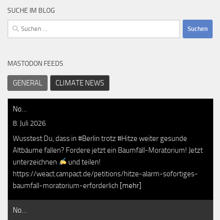
SUCHE IM BLOG
Suchen
nach:
MASTODON FEEDS
GENERAL
CLIMATE NEWS
No…
8. Juli 2026
Wusstest Du, dass in #Berlin trotz #Hitze weiter gesunde
Altbäume fallen? Fordere jetzt ein Baumfäll-Moratorium! Jetzt
unterzeichnen
und teilen!
https://weact.campact.de/petitions/hitze-alarm-sofortiges-
baumfall-moratorium-erforderlich
[mehr]
No…