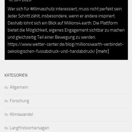
Wer sich für #Klimaschutz interessiert, muss nicht perfekt sein.
Jeder Schritt zählt, insbesondere, wenn er andere inspiriert.
Deshalb lohnt sich ein Blick auf Millions4.earth. Die Plattform
bietet die Möglichkeit, eigenes Engagement sichtbar zu machen
und gleichzeitig Teil einer Bewegung zu werden.
https://www.wetter-center.de/blog/millions4earth-verbindet-
oekologischen-fussabdruck-und-handabdruck/
[mehr]
KATEGORIEN
Allgemein
Forschung
Klimawandel
Langfristvorhersagen