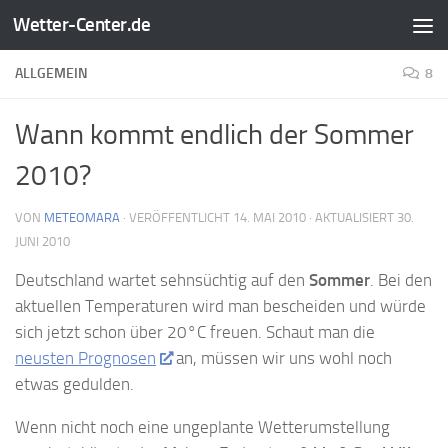
Wetter-Center.de
Zum Inhalt springen
ALLGEMEIN
8
Wann kommt endlich der Sommer
2010?
VON
METEOMARA
· VERÖFFENTLICHT
14. MAI 2010
· AKTUALISIERT
30.
JUNI 2010
Deutschland wartet sehnsüchtig auf den
Sommer
. Bei den
aktuellen Temperaturen wird man bescheiden und würde
sich jetzt schon über 20°C freuen. Schaut man die
neusten Prognosen
an, müssen wir uns wohl noch
etwas gedulden.
Wenn nicht noch eine ungeplante Wetterumstellung