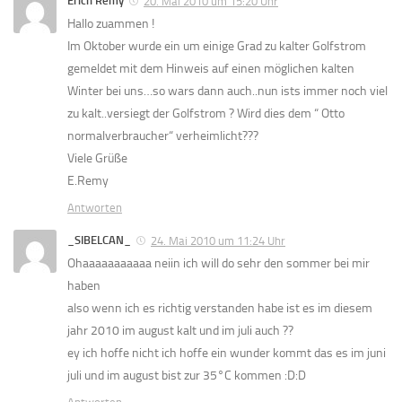
Erich Remy
20. Mai 2010 um 15:20 Uhr
Hallo zuammen !
Im Oktober wurde ein um einige Grad zu kalter Golfstrom
gemeldet mit dem Hinweis auf einen möglichen kalten
Winter bei uns…so wars dann auch..nun ists immer noch viel
zu kalt..versiegt der Golfstrom ? Wird dies dem “ Otto
normalverbraucher“ verheimlicht???
Viele Grüße
E.Remy
Antworten
_SIBELCAN_
24. Mai 2010 um 11:24 Uhr
Ohaaaaaaaaaaa neiin ich will do sehr den sommer bei mir
haben
also wenn ich es richtig verstanden habe ist es im diesem
jahr 2010 im august kalt und im juli auch ??
ey ich hoffe nicht ich hoffe ein wunder kommt das es im juni
juli und im august bist zur 35°C kommen :D:D