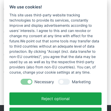
We use cookies!
So misst man die Lufttemperatur richtig
This site uses third-party website tracking
Die richtige Wasserpumpe für den Garten
technologies to provide its services, constantly
improve and display advertisements according to
users' interests. I agree to this and can revoke or
Das Wetter-Netzwerk WeatherCloud
change my consent at any time with effect for the
future.We point out that some tools may transfer data
So stellt man einen Regenmesser korrekt auf
to third countries without an adequate level of data
protection. By clicking "Accept (incl. data transfer to
11 Dinge über den Luftdruck, die Sie garantiert noch nicht alle
non-EU countries)", you agree that the data may be
wussten
used by us as well as by the respective third-party
providers (also from non-EU countries). You can, of
Blitzstatistik Europa: Wo gewittert es am meisten?
course, change your cookie settings at any time.
Necessary
Marketing
Reject optional