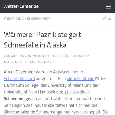
Wetter-Center.de
Zum Inhalt springen
FORSCHUNG
/
KLIMAWANDEL
0
Wärmerer Pazifik steigert
Schneefälle in Alaska
VON
METEOMARA
· VERÖFFENTLICHT
21. DEZEMBER 2017
·
AKTUALISIERT
21. DEZEMBER 2017
Am 6. Dezember wurde in Alaska ein
neuer
Schneefallrekord
aufgestellt. Eine
aktuelle Studie
des
Dartmouth College, der University of Maine und der
University of New Hampshire zeigt, dass diese
Schneemengen
in Zukunft wohl öfter zu erwarten sind.
Seit Beginn des Industriezeitalters hat sich hier die
jährliche fallende Schneemenge mehr als verdoppelt. Die