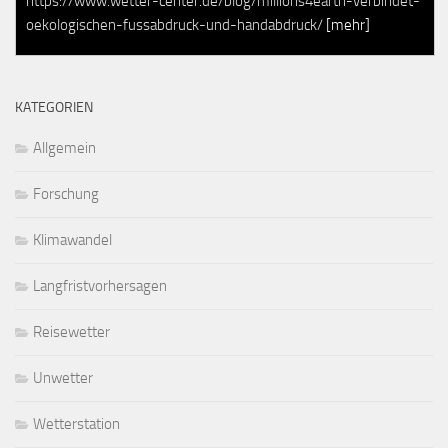
https://www.wetter-center.de/blog/millions4earth-verbindet-
oekologischen-fussabdruck-und-handabdruck/
[mehr]
KATEGORIEN
Allgemein
Forschung
Klimawandel
Langfristvorhersagen
Reisewetter
Unwetter
Wetterstation