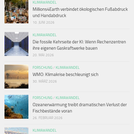
KLIMAWANDEL
Millions4Earth verbindet ökologischen Fußabdruck
und Handabdruck
10. JUNI 2026
KLIMAWANDEL
Die fossile Kehrseite der KI: Wenn Rechenzentren
ihre eigenen Gaskraftwerke bauen
20. MAI 2026
FORSCHUNG
/
KLIMAWANDEL
WMO: Klimakrise beschleunigt sich
30. MÄRZ 2026
FORSCHUNG
/
KLIMAWANDEL
Ozeanerwärmung treibt dramatischen Verlust der
Fischbestände voran
26. FEBRUAR 2026
KLIMAWANDEL