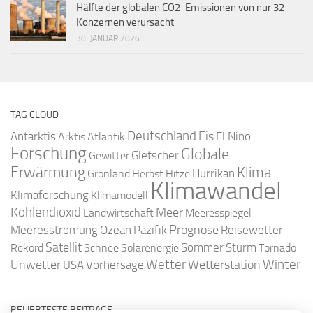
Hälfte der globalen CO2-Emissionen von nur 32
Konzernen verursacht
30. JANUAR 2026
TAG CLOUD
Deutschland
Antarktis
Eis
Arktis
Atlantik
El Nino
Forschung
Globale
Gletscher
Gewitter
Erwärmung
Klima
Hurrikan
Grönland
Herbst
Hitze
Klimawandel
Klimaforschung
Klimamodell
Kohlendioxid
Meer
Landwirtschaft
Meeresspiegel
Ozean
Prognose
Meeresströmung
Pazifik
Reisewetter
Satellit
Sommer
Rekord
Schnee
Solarenergie
Sturm
Tornado
Wetter
Winter
Unwetter
Wetterstation
USA
Vorhersage
BELIEBTESTE BEITRÄGE