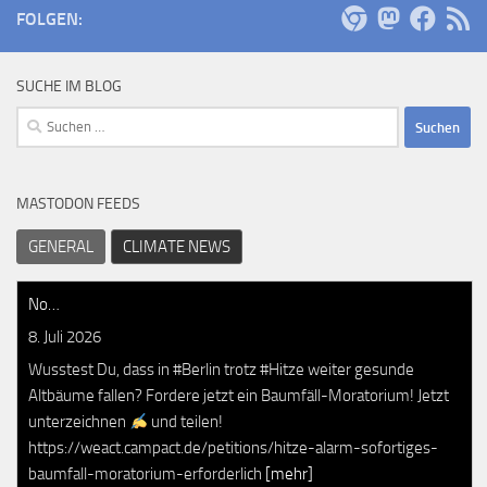
FOLGEN:
SUCHE IM BLOG
Suchen
nach:
MASTODON FEEDS
GENERAL
CLIMATE NEWS
No…
8. Juli 2026
Wusstest Du, dass in #Berlin trotz #Hitze weiter gesunde
Altbäume fallen? Fordere jetzt ein Baumfäll-Moratorium! Jetzt
unterzeichnen
und teilen!
https://weact.campact.de/petitions/hitze-alarm-sofortiges-
baumfall-moratorium-erforderlich
[mehr]