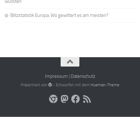
wussten
Blitzstatistik Europa: Wo gewittert es am meisten?
Impressum
|
Datenschutz
Präsentiert von
- Entworfen mit dem
Hueman-Theme