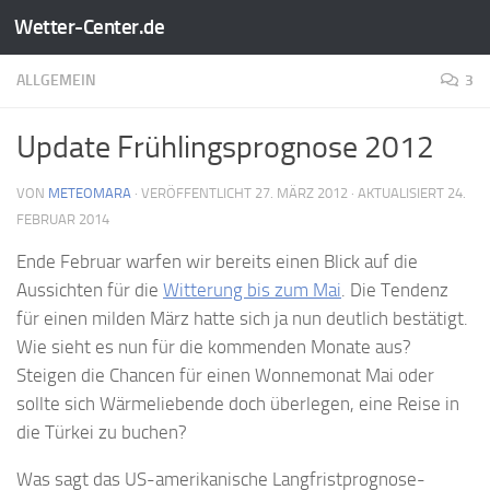
Wetter-Center.de
Zum Inhalt springen
ALLGEMEIN
3
Update Frühlingsprognose 2012
VON
METEOMARA
· VERÖFFENTLICHT
27. MÄRZ 2012
· AKTUALISIERT
24.
FEBRUAR 2014
Ende Februar warfen wir bereits einen Blick auf die
Aussichten für die
Witterung bis zum Mai
. Die Tendenz
für einen milden März hatte sich ja nun deutlich bestätigt.
Wie sieht es nun für die kommenden Monate aus?
Steigen die Chancen für einen Wonnemonat Mai oder
sollte sich Wärmeliebende doch überlegen, eine Reise in
die Türkei zu buchen?
Was sagt das US-amerikanische Langfristprognose-