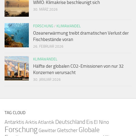
WMO: Klimakrise beschleunigt sich
30. MÄRZ 2026
FORSCHUNG
/
KLIMAWANDEL
Ozeanerwärmung treibt dramatischen Verlust der
Fischbestände voran
26. FEBRUAR 2026
KLIMAWANDEL
Hälfte der globalen CO2-Emissionen von nur 32
Konzernen verursacht
30. JANUAR 2026
TAG CLOUD
Deutschland
Antarktis
Eis
Arktis
Atlantik
El Nino
Forschung
Globale
Gletscher
Gewitter