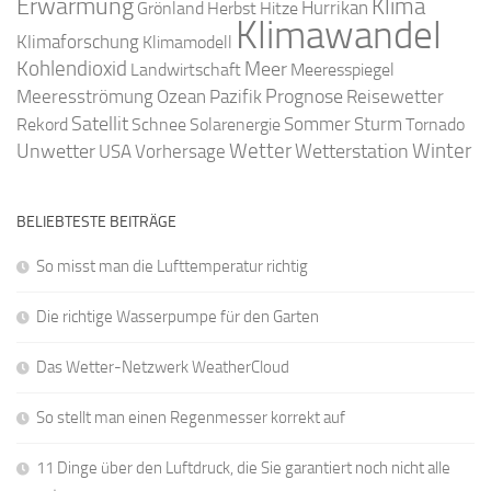
Erwärmung
Klima
Hurrikan
Grönland
Herbst
Hitze
Klimawandel
Klimaforschung
Klimamodell
Kohlendioxid
Meer
Landwirtschaft
Meeresspiegel
Ozean
Prognose
Meeresströmung
Pazifik
Reisewetter
Satellit
Sommer
Rekord
Schnee
Solarenergie
Sturm
Tornado
Wetter
Winter
Unwetter
Wetterstation
USA
Vorhersage
BELIEBTESTE BEITRÄGE
So misst man die Lufttemperatur richtig
Die richtige Wasserpumpe für den Garten
Das Wetter-Netzwerk WeatherCloud
So stellt man einen Regenmesser korrekt auf
11 Dinge über den Luftdruck, die Sie garantiert noch nicht alle