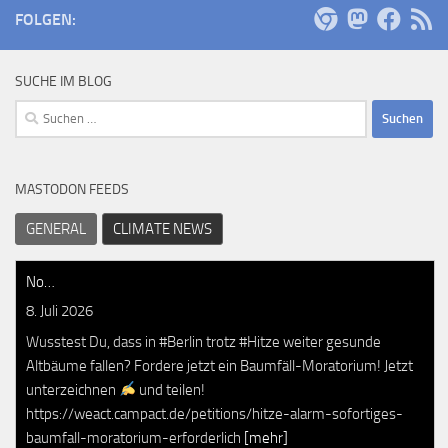
FOLGEN:
SUCHE IM BLOG
Suchen
nach:
MASTODON FEEDS
GENERAL
CLIMATE NEWS
No…
8. Juli 2026
Wusstest Du, dass in #Berlin trotz #Hitze weiter gesunde
Altbäume fallen? Fordere jetzt ein Baumfäll-Moratorium! Jetzt
unterzeichnen
und teilen!
https://weact.campact.de/petitions/hitze-alarm-sofortiges-
baumfall-moratorium-erforderlich
[mehr]