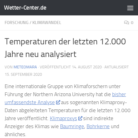
Wetter-Center.de
Zum Inhalt springen
FORSCHUNG
/
KLIMAWANDEL
0
Temperaturen der letzten 12.000
Jahre neu analysiert
VON
METEOMARA
· VERÖFFENTLICHT
14. AUGUST 2020
· AKTUALISIERT
15. SEPTEMBER 2020
Eine internationale Gruppe von Klimaforschern unter
Führung der Northern Arizona University hat die
bisher
umfassendste Analyse
aus sogenannten Klimaproxy-
Daten abgeleiteten Temperaturen für die letzten 12.000
Jahre veröffentlicht.
Klimaproxys
sind indirekte
Anzeiger des Klimas wie
Baumringe
,
Bohrkerne
und
ähnliches.