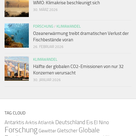
WMO: Klimakrise beschleunigt sich
30. MÄRZ 2026
FORSCHUNG
/
KLIMAWANDEL
Ozeanerwärmung treibt dramatischen Verlust der
Fischbestände voran
26. FEBRUAR 2026
KLIMAWANDEL
Hälfte der globalen CO2-Emissionen von nur 32
Konzernen verursacht
30. JANUAR 2026
TAG CLOUD
Deutschland
Antarktis
Eis
Arktis
Atlantik
El Nino
Forschung
Globale
Gletscher
Gewitter