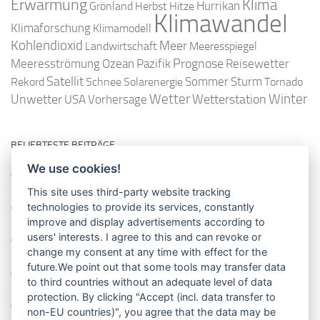
Erwärmung
Klima
Hurrikan
Grönland
Herbst
Hitze
Klimawandel
Klimaforschung
Klimamodell
Kohlendioxid
Meer
Landwirtschaft
Meeresspiegel
Ozean
Prognose
Meeresströmung
Pazifik
Reisewetter
Satellit
Sommer
Rekord
Schnee
Solarenergie
Sturm
Tornado
Wetter
Winter
Unwetter
Wetterstation
USA
Vorhersage
BELIEBTESTE BEITRÄGE
We use cookies!
So misst man die Lufttemperatur richtig
This site uses third-party website tracking
technologies to provide its services, constantly
Die richtige Wasserpumpe für den Garten
improve and display advertisements according to
users' interests. I agree to this and can revoke or
Das Wetter-Netzwerk WeatherCloud
change my consent at any time with effect for the
future.We point out that some tools may transfer data
So stellt man einen Regenmesser korrekt auf
to third countries without an adequate level of data
protection. By clicking "Accept (incl. data transfer to
11 Dinge über den Luftdruck, die Sie garantiert noch nicht alle
non-EU countries)", you agree that the data may be