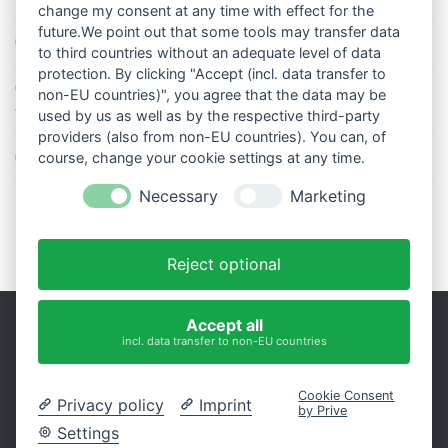
change my consent at any time with effect for the
future.We point out that some tools may transfer data
So stellt man einen Regenmesser korrekt auf
to third countries without an adequate level of data
protection. By clicking "Accept (incl. data transfer to
11 Dinge über den Luftdruck, die Sie garantiert noch nicht alle
non-EU countries)", you agree that the data may be
wussten
used by us as well as by the respective third-party
providers (also from non-EU countries). You can, of
Blitzstatistik Europa: Wo gewittert es am meisten?
course, change your cookie settings at any time.
Necessary
Marketing
Reject optional
Accept all
incl. data transfer to non-EU countries
Impressum
|
Datenschutz
Präsentiert von
- Entworfen mit dem
Hueman-Theme
Cookie Consent
Privacy policy
Imprint
by Prive
Settings