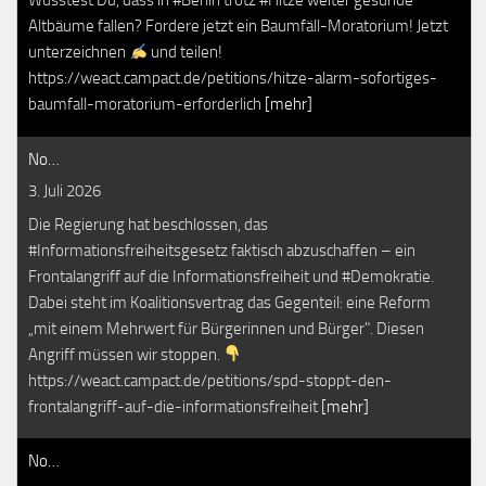
Wusstest Du, dass in #Berlin trotz #Hitze weiter gesunde
Altbäume fallen? Fordere jetzt ein Baumfäll-Moratorium! Jetzt
unterzeichnen
und teilen!
https://weact.campact.de/petitions/hitze-alarm-sofortiges-
baumfall-moratorium-erforderlich
[mehr]
No…
3. Juli 2026
Die Regierung hat beschlossen, das
#Informationsfreiheitsgesetz faktisch abzuschaffen – ein
Frontalangriff auf die Informationsfreiheit und #Demokratie.
Dabei steht im Koalitionsvertrag das Gegenteil: eine Reform
„mit einem Mehrwert für Bürgerinnen und Bürger". Diesen
Angriff müssen wir stoppen.
https://weact.campact.de/petitions/spd-stoppt-den-
frontalangriff-auf-die-informationsfreiheit
[mehr]
No…