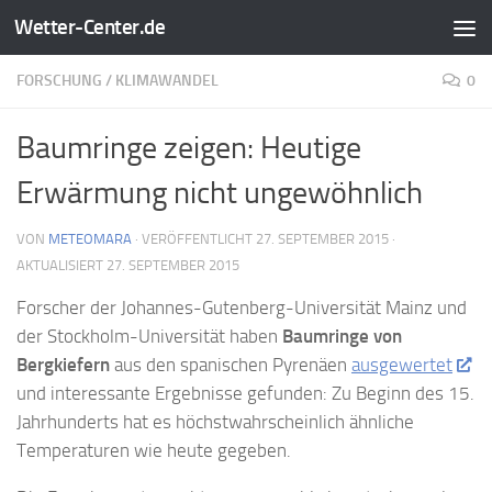
Wetter-Center.de
Zum Inhalt springen
FORSCHUNG
/
KLIMAWANDEL
0
Baumringe zeigen: Heutige
Erwärmung nicht ungewöhnlich
VON
METEOMARA
· VERÖFFENTLICHT
27. SEPTEMBER 2015
·
AKTUALISIERT
27. SEPTEMBER 2015
Forscher der Johannes-Gutenberg-Universität Mainz und
der Stockholm-Universität haben
Baumringe von
Bergkiefern
aus den spanischen Pyrenäen
ausgewertet
und interessante Ergebnisse gefunden: Zu Beginn des 15.
Jahrhunderts hat es höchstwahrscheinlich ähnliche
Temperaturen wie heute gegeben.