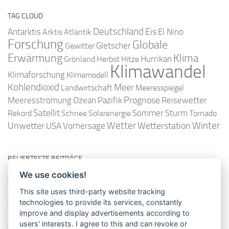
TAG CLOUD
Deutschland
Antarktis
Eis
Arktis
Atlantik
El Nino
Forschung
Globale
Gletscher
Gewitter
Erwärmung
Klima
Hurrikan
Grönland
Herbst
Hitze
Klimawandel
Klimaforschung
Klimamodell
Kohlendioxid
Meer
Landwirtschaft
Meeresspiegel
Ozean
Prognose
Meeresströmung
Pazifik
Reisewetter
Satellit
Sommer
Rekord
Schnee
Solarenergie
Sturm
Tornado
Wetter
Winter
Unwetter
Wetterstation
USA
Vorhersage
BELIEBTESTE BEITRÄGE
We use cookies!
So misst man die Lufttemperatur richtig
This site uses third-party website tracking
technologies to provide its services, constantly
Die richtige Wasserpumpe für den Garten
improve and display advertisements according to
users' interests. I agree to this and can revoke or
Das Wetter-Netzwerk WeatherCloud