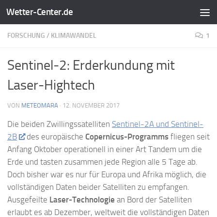
Wetter-Center.de
Zum Inhalt springen
FORSCHUNG
/
KLIMAWANDEL
1
Sentinel-2: Erderkundung mit
Laser-Hightech
VON
METEOMARA
·
12. NOVEMBER 2017
Die beiden Zwillingssatelliten
Sentinel-2A und Sentinel-
2B
des europäische
Copernicus-Programms
fliegen seit
Anfang Oktober operationell in einer Art Tandem um die
Erde und tasten zusammen jede Region alle 5 Tage ab.
Doch bisher war es nur für Europa und Afrika möglich, die
vollständigen Daten beider Satelliten zu empfangen.
Ausgefeilte
Laser-Technologie
an Bord der Satelliten
erlaubt es ab Dezember, weltweit die vollständigen Daten