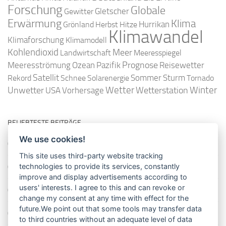
Forschung
Globale
Gletscher
Gewitter
Erwärmung
Klima
Hurrikan
Grönland
Herbst
Hitze
Klimawandel
Klimaforschung
Klimamodell
Kohlendioxid
Meer
Landwirtschaft
Meeresspiegel
Ozean
Prognose
Meeresströmung
Pazifik
Reisewetter
Satellit
Sommer
Rekord
Schnee
Solarenergie
Sturm
Tornado
Wetter
Winter
Unwetter
Wetterstation
USA
Vorhersage
BELIEBTESTE BEITRÄGE
We use cookies!
So misst man die Lufttemperatur richtig
This site uses third-party website tracking
technologies to provide its services, constantly
Die richtige Wasserpumpe für den Garten
improve and display advertisements according to
users' interests. I agree to this and can revoke or
Das Wetter-Netzwerk WeatherCloud
change my consent at any time with effect for the
future.We point out that some tools may transfer data
So stellt man einen Regenmesser korrekt auf
to third countries without an adequate level of data