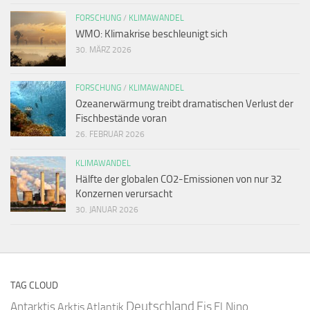
FORSCHUNG
/
KLIMAWANDEL
WMO: Klimakrise beschleunigt sich
30. MÄRZ 2026
FORSCHUNG
/
KLIMAWANDEL
Ozeanerwärmung treibt dramatischen Verlust der
Fischbestände voran
26. FEBRUAR 2026
KLIMAWANDEL
Hälfte der globalen CO2-Emissionen von nur 32
Konzernen verursacht
30. JANUAR 2026
TAG CLOUD
Deutschland
Antarktis
Eis
Arktis
Atlantik
El Nino