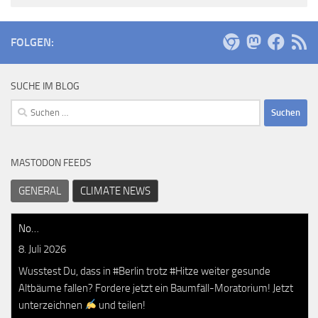
FOLGEN:
SUCHE IM BLOG
Suchen
nach:
MASTODON FEEDS
GENERAL
CLIMATE NEWS
No…
8. Juli 2026
Wusstest Du, dass in #Berlin trotz #Hitze weiter gesunde
Altbäume fallen? Fordere jetzt ein Baumfäll-Moratorium! Jetzt
unterzeichnen
und teilen!