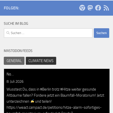
FOLGEN:
SUCHE IM BLOG
Suchen
nach:
MASTODON FEEDS
GENERAL
CLIMATE NEWS
No…
8. Juli 2026
Wusstest Du, dass in #Berlin trotz #Hitze weiter gesunde
Altbäume fallen? Fordere jetzt ein Baumfäll-Moratorium! Jetzt
unterzeichnen
und teilen!
https://weact.campact.de/petitions/hitze-alarm-sofortiges-