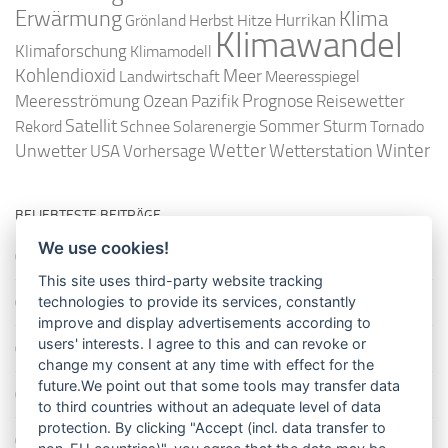
Erwärmung
Klima
Hurrikan
Grönland
Herbst
Hitze
Klimawandel
Klimaforschung
Klimamodell
Kohlendioxid
Meer
Landwirtschaft
Meeresspiegel
Ozean
Prognose
Meeresströmung
Pazifik
Reisewetter
Satellit
Sommer
Rekord
Schnee
Solarenergie
Sturm
Tornado
Wetter
Winter
Unwetter
Wetterstation
USA
Vorhersage
BELIEBTESTE BEITRÄGE
We use cookies!
So misst man die Lufttemperatur richtig
This site uses third-party website tracking
technologies to provide its services, constantly
Die richtige Wasserpumpe für den Garten
improve and display advertisements according to
users' interests. I agree to this and can revoke or
Das Wetter-Netzwerk WeatherCloud
change my consent at any time with effect for the
future.We point out that some tools may transfer data
So stellt man einen Regenmesser korrekt auf
to third countries without an adequate level of data
protection. By clicking "Accept (incl. data transfer to
11 Dinge über den Luftdruck, die Sie garantiert noch nicht alle