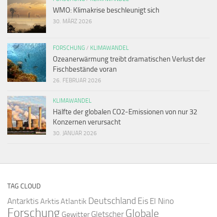
WMO: Klimakrise beschleunigt sich
30. MÄRZ 2026
FORSCHUNG
/
KLIMAWANDEL
Ozeanerwärmung treibt dramatischen Verlust der
Fischbestände voran
26. FEBRUAR 2026
KLIMAWANDEL
Hälfte der globalen CO2-Emissionen von nur 32
Konzernen verursacht
30. JANUAR 2026
TAG CLOUD
Deutschland
Antarktis
Eis
Arktis
Atlantik
El Nino
Forschung
Globale
Gletscher
Gewitter