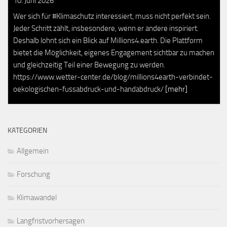
10. Juni 2026
Wer sich für #Klimaschutz interessiert, muss nicht perfekt sein.
Jeder Schritt zählt, insbesondere, wenn er andere inspiriert.
Deshalb lohnt sich ein Blick auf Millions4.earth. Die Plattform
bietet die Möglichkeit, eigenes Engagement sichtbar zu machen
und gleichzeitig Teil einer Bewegung zu werden.
https://www.wetter-center.de/blog/millions4earth-verbindet-
oekologischen-fussabdruck-und-handabdruck/
[mehr]
KATEGORIEN
Allgemein
Forschung
Klimawandel
Langfristvorhersagen