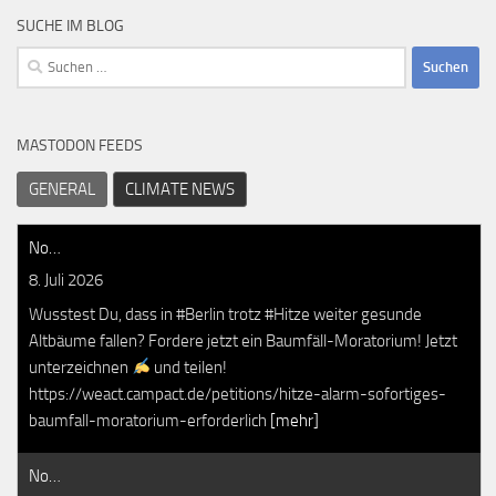
SUCHE IM BLOG
Suchen
nach:
MASTODON FEEDS
GENERAL
CLIMATE NEWS
No…
8. Juli 2026
Wusstest Du, dass in #Berlin trotz #Hitze weiter gesunde
Altbäume fallen? Fordere jetzt ein Baumfäll-Moratorium! Jetzt
unterzeichnen
und teilen!
https://weact.campact.de/petitions/hitze-alarm-sofortiges-
baumfall-moratorium-erforderlich
[mehr]
No…