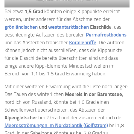
Bei etwa
1,5 Grad
könnten einige Kipppunkte erreicht
werden, unter anderem für das Abschmelzen der
grönländischen
und
westantarktischen
Eisschild
e, das
beschleunigte Auftauen des borealen
Permafrostbodens
und das Absterben tropischer
Korallenriffe
. Die Autoren
können jedoch nicht ausschließen, dass die Kipppunkte
für die Eisschilde bereits überschritten sind und dass
einige andere Kipp-Elemente Mindestschwellen im
Bereich von 1,1 bis 1,5 Grad Erwärmung haben.
Mit einer weiteren Erwärmung wird die Liste noch länger:
Das Tauen des winterlichen
Meereis in der Barentssee
,
nördlich von Russland, könnte bei 1,6 Grad einen
Schwellenwert überschreiten, das Abtauen der
Alpengletscher
bei 2 Grad und der Zusammenbruch der
Meeresströmungen im Nordatlantik (
Golfstrom)
bei 1,8
Grad. In der Sahelzone könnte es bei 2,8 Grad zu