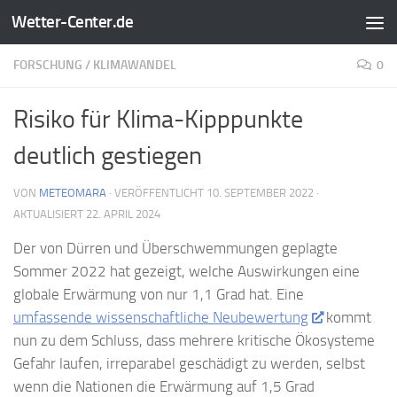
Wetter-Center.de
Zum Inhalt springen
FORSCHUNG
/
KLIMAWANDEL
0
Risiko für Klima-Kipppunkte
deutlich gestiegen
VON
METEOMARA
· VERÖFFENTLICHT
10. SEPTEMBER 2022
·
AKTUALISIERT
22. APRIL 2024
Der von Dürren und Überschwemmungen geplagte
Sommer 2022 hat gezeigt, welche Auswirkungen eine
globale Erwärmung von nur 1,1 Grad hat. Eine
umfassende wissenschaftliche Neubewertung
kommt
nun zu dem Schluss, dass mehrere kritische Ökosysteme
Gefahr laufen, irreparabel geschädigt zu werden, selbst
wenn die Nationen die Erwärmung auf 1,5 Grad