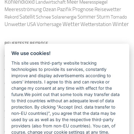
Kohlendioxid
Meer
Landwirtschaft
Meeresspiegel
Ozean
Prognose
Meeresströmung
Pazifik
Reisewetter
Satellit
Sommer
Rekord
Schnee
Solarenergie
Sturm
Tornado
Wetter
Winter
Unwetter
Wetterstation
USA
Vorhersage
BELIEBTESTE BEITRÄGE
We use cookies!
So misst man die Lufttemperatur richtig
This site uses third-party website tracking
Die richtige Wasserpumpe für den Garten
technologies to provide its services, constantly
improve and display advertisements according to
users' interests. I agree to this and can revoke or
Das Wetter-Netzwerk WeatherCloud
change my consent at any time with effect for the
future.We point out that some tools may transfer data
So stellt man einen Regenmesser korrekt auf
to third countries without an adequate level of data
protection. By clicking "Accept (incl. data transfer to
11 Dinge über den Luftdruck, die Sie garantiert noch nicht alle
non-EU countries)", you agree that the data may be
wussten
used by us as well as by the respective third-party
providers (also from non-EU countries). You can, of
Blitzstatistik Europa: Wo gewittert es am meisten?
course, change your cookie settings at any time.