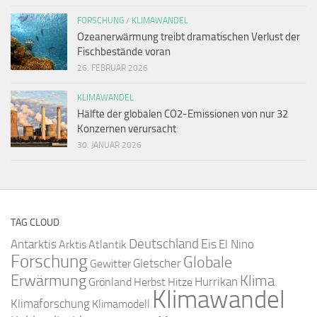
FORSCHUNG
/
KLIMAWANDEL
Ozeanerwärmung treibt dramatischen Verlust der
Fischbestände voran
26. FEBRUAR 2026
KLIMAWANDEL
Hälfte der globalen CO2-Emissionen von nur 32
Konzernen verursacht
30. JANUAR 2026
TAG CLOUD
Deutschland
Antarktis
Eis
Arktis
Atlantik
El Nino
Forschung
Globale
Gletscher
Gewitter
Erwärmung
Klima
Hurrikan
Grönland
Herbst
Hitze
Klimawandel
Klimaforschung
Klimamodell