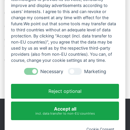
improve and display advertisements according to
users' interests. I agree to this and can revoke or
Das Wetter-Netzwerk WeatherCloud
change my consent at any time with effect for the
future.We point out that some tools may transfer data
So stellt man einen Regenmesser korrekt auf
to third countries without an adequate level of data
protection. By clicking "Accept (incl. data transfer to
11 Dinge über den Luftdruck, die Sie garantiert noch nicht alle
non-EU countries)", you agree that the data may be
wussten
used by us as well as by the respective third-party
providers (also from non-EU countries). You can, of
Blitzstatistik Europa: Wo gewittert es am meisten?
course, change your cookie settings at any time.
Necessary
Marketing
Reject optional
Accept all
incl. data transfer to non-EU countries
Impressum
|
Datenschutz
Präsentiert von
- Entworfen mit dem
Hueman-Theme
Cookie Consent