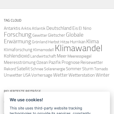
TAG CLOUD
Deutschland
Antarktis
Eis
Arktis
Atlantik
El Nino
Forschung
Globale
Gletscher
Gewitter
Erwärmung
Klima
Hurrikan
Grönland
Herbst
Hitze
Klimawandel
Klimaforschung
Klimamodell
Kohlendioxid
Meer
Landwirtschaft
Meeresspiegel
Ozean
Prognose
Meeresströmung
Pazifik
Reisewetter
Satellit
Sommer
Rekord
Schnee
Solarenergie
Sturm
Tornado
Wetter
Winter
Unwetter
Wetterstation
USA
Vorhersage
BELIEBTESTE BEITRÄGE
We use cookies!
So misst man die Lufttemperatur richtig
This site uses third-party website tracking
technologies to provide its services, constantly
Die richtige Wasserpumpe für den Garten