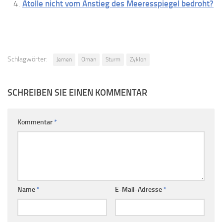
Atolle nicht vom Anstieg des Meeresspiegel bedroht?
Schlagwörter:
Jemen
Oman
Sturm
Zyklon
SCHREIBEN SIE EINEN KOMMENTAR
Kommentar
*
Name
*
E-Mail-Adresse
*