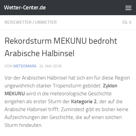
Wetter-Center.de
Zum Inhalt springen
REISEWETTER
/
UNWETTER
0
Rekordsturm MEKUNU bedroht
Arabische Halbinsel
VON
METEOMARA
·
24. MAI 2018
Vor der Arabischen Halbinsel hat sich ein für diese Region
ungewöhnlich starker Tropensturm gebildet.
Zyklon
MEKUNU
wird in die meteorologische Geschichte
eingehen als erster Sturm der
Kategorie 2
, der auf die
Arabische Halbinsel trifft. Zumindest gibt es bisher keine
Aufzeichnungen der Geschichte, die auf einen solchen
Sturm hindeuten.