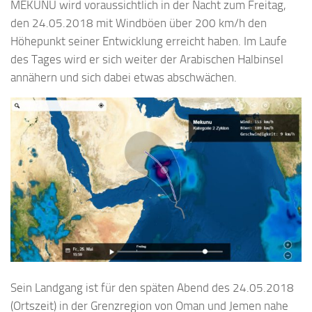
MEKUNU wird voraussichtlich in der Nacht zum Freitag,
den 24.05.2018 mit Windböen über 200 km/h den
Höhepunkt seiner Entwicklung erreicht haben. Im Laufe
des Tages wird er sich weiter der Arabischen Halbinsel
annähern und sich dabei etwas abschwächen.
Sein Landgang ist für den späten Abend des 24.05.2018
(Ortszeit) in der Grenzregion von Oman und Jemen nahe