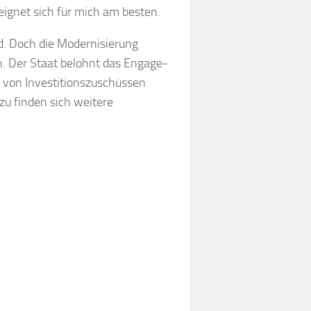
ignet sich für mich am besten.
 Doch die Moder­ni­sie­rung
n. Der Staat belohnt das Enga­ge­
n Inves­ti­ti­ons­zu­schüs­sen
erzu finden sich weitere