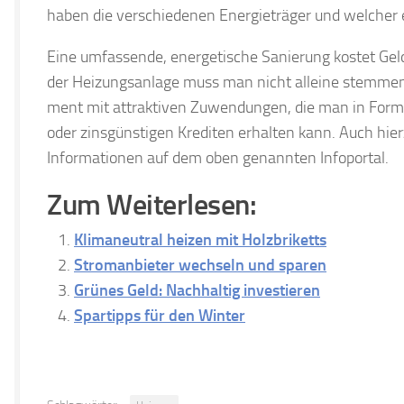
haben die verschiedenen Energieträger und welcher e
Eine umfassende, energetische Sanierung kostet Geld.
der Hei­zungs­an­lage muss man nicht alleine stem­me
ment mit attrak­ti­ven Zuwendungen, die man in Form vo
oder zins­güns­ti­gen Kre­di­ten erhal­ten kann. Auch hi
Informationen auf dem oben genannten Infoportal.
Zum Weiterlesen:
Klimaneutral heizen mit Holzbriketts
Stromanbieter wechseln und sparen
Grünes Geld: Nachhaltig investieren
Spartipps für den Winter