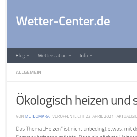
Zum Inhalt springen
Wetter-Center.de
Blog
Wetterstation
Info
ALLGEMEIN
Ökologisch heizen und 
VON
METEOMARA
· VERÖFFENTLICHT
23. APRIL 2021
· AKTUALIS
Das Thema „Heizen“ ist nicht unbedingt etwas, mit 