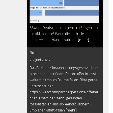
66% der Deutschen machen sich Sorgen um
die #Klimakrise! Wenn die auch alle
entsprechend wählen würden.
[mehr]
No…
26. Juni 2026
Das Berliner Klimaanpassungsgesetz gibt es
scheinbar nur auf dem Papier. #Berlin lässt
weiterhin fröhlich Bäume fällen. Bitte gerne
unterschreiben:
https://weact.campact.de/petitions/offener-
brief-erhalt-der-zehn-gesunden-
rosskastanien-am-spreebord-sichern-
umplanen-statt-fallen
[mehr]