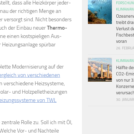
tellt, dass alle Heiz­kör­per jeder­
FORSCHUN
KLIMAWAN
enau der rich­ti­gen Menge an
Ozeaner
er ver­sorgt sind. Nicht besonders
treibt dr
auch der Einbau neuer
Ther­mo­
Verlust d
Fischbes
ne einen kostspieligen Aus­
voran
 Hei­zungs­an­lage spür­bar
26. FEBRU
KLIMAWAN
lette Modernisierung auf der
Hälfte de
CO2-Emi
ergleich von verschiedenen
von nur 3
n verschiedene Heizsysteme,
Konzern
lar- und Holzpelletheizungen
verursac
Heizungssysteme von TWL
30. JANUA
zentrale Rolle zu. Soll ich mit Öl,
Welche Vor- und Nachteile