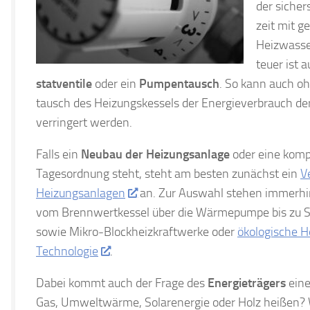
der sichers
zeit mit g
Heiz­was­s
teuer ist 
stat­ven­tile
oder ein
Pum­pen­tausch
. So kann auch oh
tausch des Hei­zungs­kes­sels der Ener­gie­ver­brauch der
verringert werden.
Falls ein
Neubau der Heizungsanlage
oder eine komp
Tagesordnung steht, steht am besten zunächst ein
V
Heizungsanlagen
an. Zur Auswahl stehen immerhi
vom Brennwertkessel über die Wärmepumpe bis zu So
sowie Mikro-Blockheizkraftwerke oder
ökologische 
Technologie
.
Dabei kommt auch der Frage des
Energieträgers
eine 
Gas, Umweltwärme, Solarenergie oder Holz heißen? 