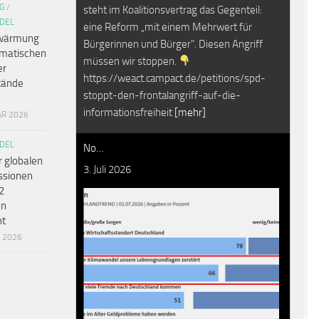
G
/
steht im Koalitionsvertrag das Gegenteil:
DEL
eine Reform „mit einem Mehrwert für
wärmung
Bürgerinnen und Bürger". Diesen Angriff
amatischen
müssen wir stoppen.
er
https://weact.campact.de/petitions/spd-
tände
stoppt-den-frontalangriff-auf-die-
informationsfreiheit
[mehr]
AR 2026
DEL
No…
r globalen
3. Juli 2026
ssionen
2
en
ht
R 2026