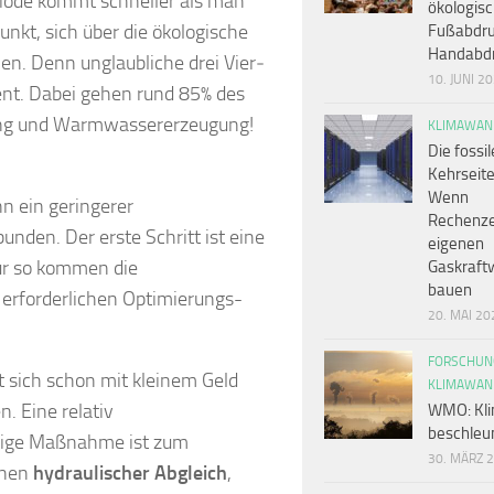
iode kommt schneller als man
ökologis
punkt, sich über die ökologische
Fußabdru
Handabd
. Denn unglaubliche drei Vier­
10. JUNI 2
­zi­ent. Dabei gehen rund 85% des
ng und Warm­was­serer­zeu­gung!
KLIMAWAN
Die fossil
Kehrseite
Wenn
nn ein geringerer
Rechenze
unden. Der erste Schritt ist eine
eigenen
ur so kommen die
Gaskraft
bauen
erforderlichen Optimierungs-
20. MAI 20
.
FORSCHUN
t sich schon mit kleinem Geld
KLIMAWAN
n. Eine relativ
WMO: Kli
beschleun
tige Maßnahme ist zum
30. MÄRZ 
inen
hydrau­li­scher Abgleich
,