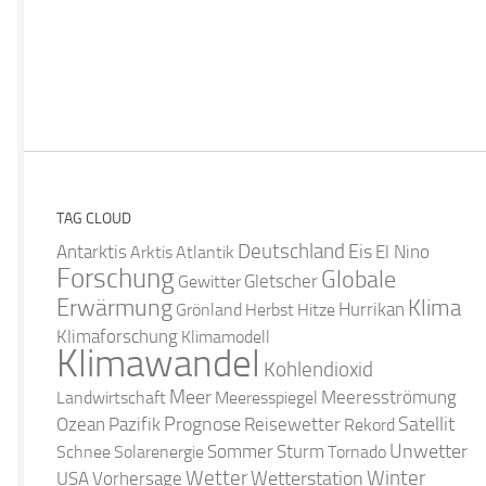
TAG CLOUD
Deutschland
Antarktis
Eis
Arktis
Atlantik
El Nino
Forschung
Globale
Gletscher
Gewitter
Erwärmung
Klima
Hurrikan
Grönland
Herbst
Hitze
Klimaforschung
Klimamodell
Klimawandel
Kohlendioxid
Meer
Landwirtschaft
Meeresspiegel
Meeresströmung
Satellit
Ozean
Prognose
Pazifik
Reisewetter
Rekord
Unwetter
Sommer
Schnee
Solarenergie
Sturm
Tornado
Wetter
Winter
Wetterstation
USA
Vorhersage