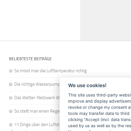
BELIEBTESTE BEITRÄGE
So misst man die Lufttemperatur richtig
Die richtige Wasserpumpe für den Garten
We use cookies!
This site uses third-party websi
Das Wetter-Netzwerk WeatherCloud
improve and display advertisemen
revoke or change my consent at 
So stellt man einen Regenmesser korrekt auf
tools may transfer data to third
clicking "Accept (incl. data tra
11 Dinge über den Luftdruck, die Sie garantiert noch nicht
used by us as well as by the re