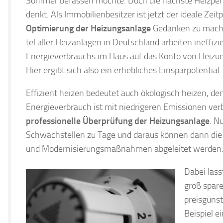
Sommer befassen möchte. Doch die nächste Heizper
denkt. Als Immobilienbesitzer ist jetzt der ideale Zeit
Optimierung der Heizungsanlage
Gedanken zu machen
tel aller Heiz­an­la­gen in Deutsch­land arbeiten inef­fi
Ener­gie­verbrauchs im Haus auf das Konto von Hei­zu
Hier ergibt sich also ein erhebliches Einsparpotential.
Effizient heizen bedeutet auch ökologisch heizen, de
Energieverbrauch ist mit niedrigeren Emissionen verb
professionelle Überprüfung der Heizungsanlage
. N
Schwachstellen zu Tage und daraus können dann die 
und Modernisierungsmaßnahmen abgeleitet werden
Dabei läss
groß spare
preisgüns
Beispiel e