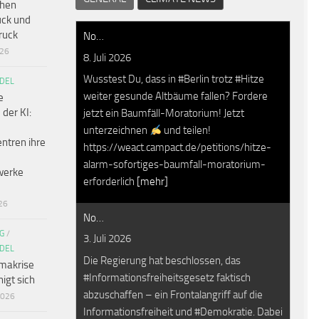
chen
ck und
ruck
No…
026
8. Juli 2026
Wusstest Du, dass in #Berlin trotz #Hitze
DEL
weiter gesunde Altbäume fallen? Fordere
e
 der KI:
jetzt ein Baumfäll-Moratorium! Jetzt
unterzeichnen
und teilen!
ntren ihre
https://weact.campact.de/petitions/hitze-
alarm-sofortiges-baumfall-moratorium-
werke
erforderlich
[mehr]
26
No…
G
/
3. Juli 2026
DEL
Die Regierung hat beschlossen, das
makrise
#Informationsfreiheitsgesetz faktisch
igt sich
abzuschaffen – ein Frontalangriff auf die
2026
Informationsfreiheit und #Demokratie. Dabei