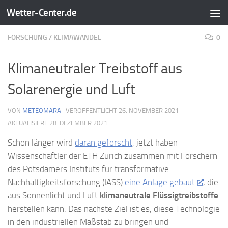
Wetter-Center.de
Zum Inhalt springen
FORSCHUNG
/
KLIMAWANDEL
0
Klimaneutraler Treibstoff aus
Solarenergie und Luft
VON
METEOMARA
· VERÖFFENTLICHT
26. NOVEMBER 2021
·
AKTUALISIERT
28. DEZEMBER 2021
Schon länger wird
daran geforscht
, jetzt haben
Wissenschaftler der ETH Zürich zusammen mit Forschern
des Potsdamers Instituts für transformative
Nachhaltigkeitsforschung (IASS)
eine Anlage gebaut
, die
aus Sonnenlicht und Luft
klimaneutrale Flüssigtreibstoffe
herstellen kann. Das nächste Ziel ist es, diese Technologie
in den industriellen Maßstab zu bringen und