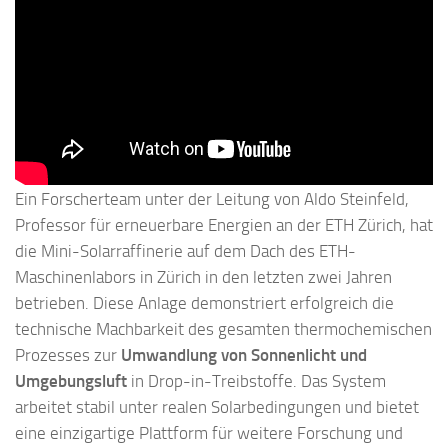
Ein Forscherteam unter der Leitung von Aldo Steinfeld,
Professor für erneuerbare Energien an der ETH Zürich, hat
die Mini-Solarraffinerie auf dem Dach des ETH-
Maschinenlabors in Zürich in den letzten zwei Jahren
betrieben. Diese Anlage demonstriert erfolgreich die
technische Machbarkeit des gesamten thermochemischen
Prozesses zur
Umwandlung von Sonnenlicht und
Umgebungsluft
in Drop-in-Treibstoffe. Das System
arbeitet stabil unter realen Solarbedingungen und bietet
eine einzigartige Plattform für weitere Forschung und