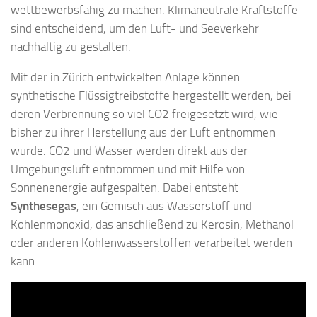
wettbewerbsfähig zu machen. Klimaneutrale Kraftstoffe
sind entscheidend, um den Luft- und Seeverkehr
nachhaltig zu gestalten.
Mit der in Zürich entwickelten Anlage können
synthetische Flüssigtreibstoffe hergestellt werden, bei
deren Verbrennung so viel CO2 freigesetzt wird, wie
bisher zu ihrer Herstellung aus der Luft entnommen
wurde. CO2 und Wasser werden direkt aus der
Umgebungsluft entnommen und mit Hilfe von
Sonnenenergie aufgespalten. Dabei entsteht
Synthesegas
, ein Gemisch aus Wasserstoff und
Kohlenmonoxid, das anschließend zu Kerosin, Methanol
oder anderen Kohlenwasserstoffen verarbeitet werden
kann.