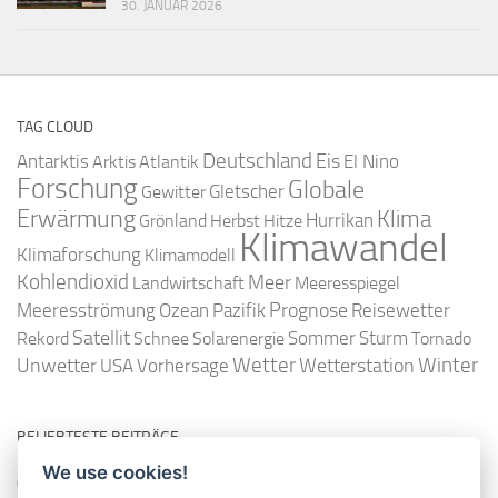
30. JANUAR 2026
TAG CLOUD
Deutschland
Antarktis
Eis
Arktis
Atlantik
El Nino
Forschung
Globale
Gletscher
Gewitter
Erwärmung
Klima
Hurrikan
Grönland
Herbst
Hitze
Klimawandel
Klimaforschung
Klimamodell
Kohlendioxid
Meer
Landwirtschaft
Meeresspiegel
Ozean
Prognose
Meeresströmung
Pazifik
Reisewetter
Satellit
Sommer
Rekord
Schnee
Solarenergie
Sturm
Tornado
Wetter
Winter
Unwetter
Wetterstation
USA
Vorhersage
BELIEBTESTE BEITRÄGE
We use cookies!
So misst man die Lufttemperatur richtig