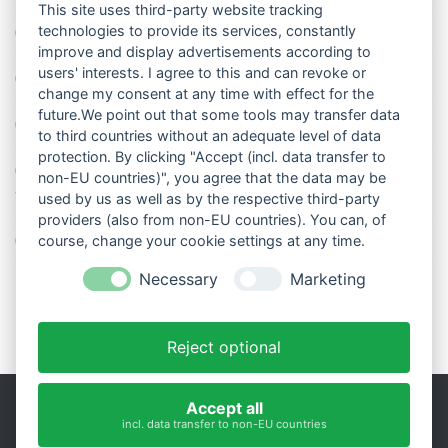
This site uses third-party website tracking
technologies to provide its services, constantly
Die richtige Wasserpumpe für den Garten
improve and display advertisements according to
users' interests. I agree to this and can revoke or
Das Wetter-Netzwerk WeatherCloud
change my consent at any time with effect for the
future.We point out that some tools may transfer data
So stellt man einen Regenmesser korrekt auf
to third countries without an adequate level of data
protection. By clicking "Accept (incl. data transfer to
11 Dinge über den Luftdruck, die Sie garantiert noch nicht alle
non-EU countries)", you agree that the data may be
wussten
used by us as well as by the respective third-party
providers (also from non-EU countries). You can, of
Blitzstatistik Europa: Wo gewittert es am meisten?
course, change your cookie settings at any time.
Necessary
Marketing
Reject optional
Accept all
incl. data transfer to non-EU countries
Impressum
|
Datenschutz