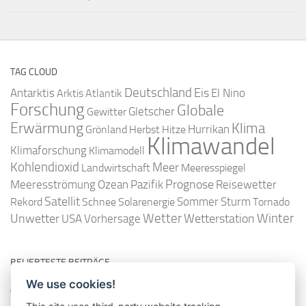
TAG CLOUD
Deutschland
Antarktis
Eis
Arktis
Atlantik
El Nino
Forschung
Globale
Gletscher
Gewitter
Erwärmung
Klima
Hurrikan
Grönland
Herbst
Hitze
Klimawandel
Klimaforschung
Klimamodell
Kohlendioxid
Meer
Landwirtschaft
Meeresspiegel
Ozean
Prognose
Meeresströmung
Pazifik
Reisewetter
Satellit
Sommer
Rekord
Schnee
Solarenergie
Sturm
Tornado
Wetter
Winter
Unwetter
Wetterstation
USA
Vorhersage
BELIEBTESTE BEITRÄGE
We use cookies!
So misst man die Lufttemperatur richtig