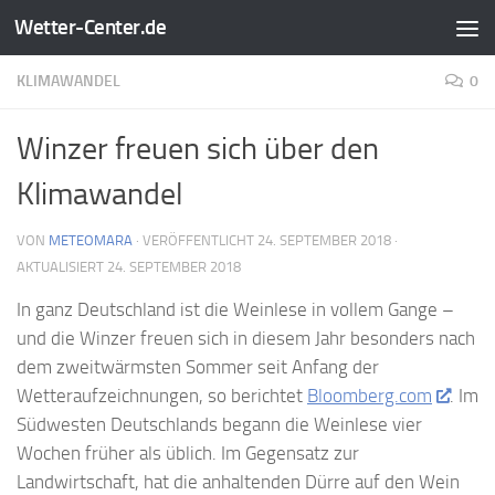
Wetter-Center.de
Zum Inhalt springen
KLIMAWANDEL
0
Winzer freuen sich über den
Klimawandel
VON
METEOMARA
· VERÖFFENTLICHT
24. SEPTEMBER 2018
·
AKTUALISIERT
24. SEPTEMBER 2018
In ganz Deutschland ist die Weinlese in vollem Gange –
und die Winzer freuen sich in diesem Jahr besonders nach
dem zweitwärmsten Sommer seit Anfang der
Wetteraufzeichnungen, so berichtet
Bloomberg.com
. Im
Südwesten Deutschlands begann die Weinlese vier
Wochen früher als üblich. Im Gegensatz zur
Landwirtschaft, hat die anhaltenden Dürre auf den Wein