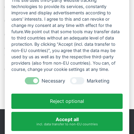
This site uses third-party website tracking
technologies to provide its services, constantly
Die richtige Wasserpumpe für den Garten
improve and display advertisements according to
users' interests. I agree to this and can revoke or
Das Wetter-Netzwerk WeatherCloud
change my consent at any time with effect for the
future.We point out that some tools may transfer data
So stellt man einen Regenmesser korrekt auf
to third countries without an adequate level of data
protection. By clicking "Accept (incl. data transfer to
11 Dinge über den Luftdruck, die Sie garantiert noch nicht alle
non-EU countries)", you agree that the data may be
wussten
used by us as well as by the respective third-party
providers (also from non-EU countries). You can, of
Blitzstatistik Europa: Wo gewittert es am meisten?
course, change your cookie settings at any time.
Necessary
Marketing
Reject optional
Accept all
incl. data transfer to non-EU countries
Impressum
|
Datenschutz