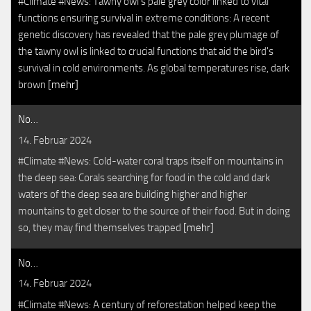
#Climate #News: Tawny owl's pale grey color linked to vital
functions ensuring survival in extreme conditions: A recent
genetic discovery has revealed that the pale grey plumage of
the tawny owl is linked to crucial functions that aid the bird's
survival in cold environments. As global temperatures rise, dark
brown
[mehr]
No…
14. Februar 2024
#Climate #News: Cold-water coral traps itself on mountains in
the deep sea: Corals searching for food in the cold and dark
waters of the deep sea are building higher and higher
mountains to get closer to the source of their food. But in doing
so, they may find themselves trapped
[mehr]
No…
14. Februar 2024
#Climate #News: A century of reforestation helped keep the