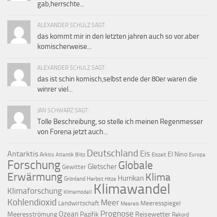
gab,herrschte...
ALEXANDER SCHULZ SAGT:
das kommt mir in den letzten jahren auch so vor.aber
komischerweise...
ALEXANDER SCHULZ SAGT:
das ist schin komisch,selbst ende der 80er waren die
winrer viel...
JAN SCHWARZ SAGT:
Tolle Beschreibung, so stelle ich meinen Regenmesser
von Forena jetzt auch...
Deutschland
Eis
Antarktis
El Nino
Arktis
Atlantik
Blitz
Eiszeit
Europa
Forschung
Globale
Gletscher
Gewitter
Erwärmung
Klima
Hurrikan
Grönland
Herbst
Hitze
Klimawandel
Klimaforschung
Klimamodell
Kohlendioxid
Meer
Landwirtschaft
Meeresspiegel
Meereis
Prognose
Ozean
Meeresströmung
Pazifik
Reisewetter
Rekord