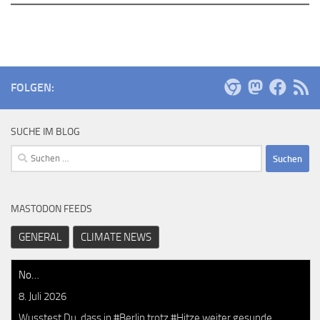
FOLGEN:
SUCHE IM BLOG
Suchen
nach:
MASTODON FEEDS
GENERAL
CLIMATE NEWS
No…
8. Juli 2026
Wusstest Du, dass in #Berlin trotz #Hitze weiter gesunde