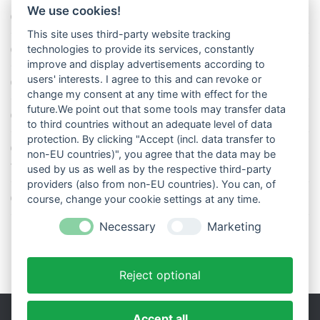
We use cookies!
So misst man die Lufttemperatur richtig
This site uses third-party website tracking
Die richtige Wasserpumpe für den Garten
technologies to provide its services, constantly
improve and display advertisements according to
users' interests. I agree to this and can revoke or
Das Wetter-Netzwerk WeatherCloud
change my consent at any time with effect for the
future.We point out that some tools may transfer data
So stellt man einen Regenmesser korrekt auf
to third countries without an adequate level of data
protection. By clicking "Accept (incl. data transfer to
11 Dinge über den Luftdruck, die Sie garantiert noch nicht alle
non-EU countries)", you agree that the data may be
wussten
used by us as well as by the respective third-party
providers (also from non-EU countries). You can, of
Blitzstatistik Europa: Wo gewittert es am meisten?
course, change your cookie settings at any time.
Necessary
Marketing
Reject optional
Accept all