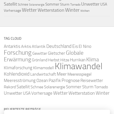
Satellit
Unwetter
Sommer
USA
Sturm
Schnee
Solarenergie
Tornado
Wetter
Winter
Wetterstation
Vorhersage
Wolken
TAG CLOUD
Deutschland
Antarktis
Eis
Arktis
Atlantik
El Nino
Forschung
Globale
Gletscher
Gewitter
Erwärmung
Klima
Hurrikan
Grönland
Herbst
Hitze
Klimawandel
Klimaforschung
Klimamodell
Kohlendioxid
Meer
Landwirtschaft
Meeresspiegel
Ozean
Prognose
Meeresströmung
Pazifik
Reisewetter
Satellit
Sommer
Rekord
Schnee
Solarenergie
Sturm
Tornado
Wetter
Winter
Unwetter
Wetterstation
USA
Vorhersage
BELIEBTESTE BEITRÄGE