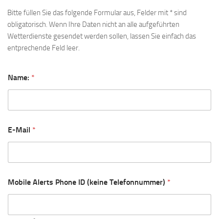
Bitte füllen Sie das folgende Formular aus, Felder mit * sind
obligatorisch. Wenn Ihre Daten nicht an alle aufgeführten
Wetterdienste gesendet werden sollen, lassen Sie einfach das
entprechende Feld leer.
W
Name:
*
e
a
t
h
e
r
E-Mail
*
c
l
o
u
d
I
Mobile Alerts Phone ID (keine Telefonnummer)
*
D
I
D