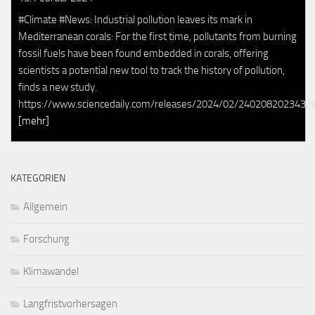
#Climate #News: Industrial pollution leaves its mark in
Mediterranean corals: For the first time, pollutants from burning
fossil fuels have been found embedded in corals, offering
scientists a potential new tool to track the history of pollution,
finds a new study.
https://www.sciencedaily.com/releases/2024/02/240208202343.
[mehr]
KATEGORIEN
Allgemein
Forschung
Klimawandel
Langfristvorhersagen