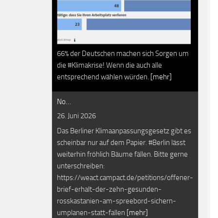
66% der Deutschen machen sich Sorgen um
die #Klimakrise! Wenn die auch alle
entsprechend wählen würden.
[mehr]
No…
26. Juni 2026
Das Berliner Klimaanpassungsgesetz gibt es
scheinbar nur auf dem Papier. #Berlin lässt
weiterhin fröhlich Bäume fällen. Bitte gerne
unterschreiben:
https://weact.campact.de/petitions/offener-
brief-erhalt-der-zehn-gesunden-
rosskastanien-am-spreebord-sichern-
umplanen-statt-fallen
[mehr]