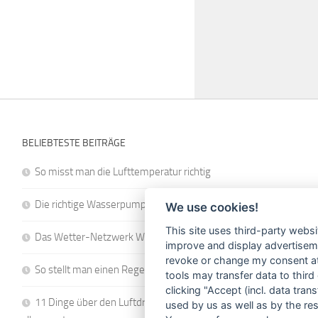
BELIEBTESTE BEITRÄGE
So misst man die Lufttemperatur richtig
Die richtige Wasserpumpe für den Garten
We use cookies!
This site uses third-party websi
Das Wetter-Netzwerk WeatherCloud
improve and display advertisemen
revoke or change my consent at 
So stellt man einen Regenmesser korrekt auf
tools may transfer data to third
clicking "Accept (incl. data tra
11 Dinge über den Luftdruck, die Sie garantiert noch nicht
used by us as well as by the re