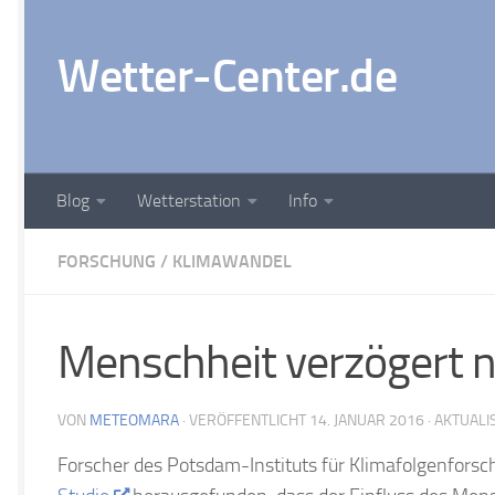
Zum Inhalt springen
Wetter-Center.de
Blog
Wetterstation
Info
FORSCHUNG
/
KLIMAWANDEL
Menschheit verzögert n
VON
METEOMARA
· VERÖFFENTLICHT
14. JANUAR 2016
· AKTUALI
Forscher des Potsdam-Instituts für Klimafolgenforsch