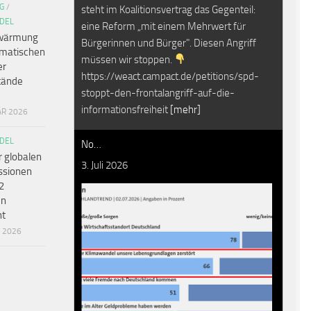
G
/
steht im Koalitionsvertrag das Gegenteil:
DEL
eine Reform „mit einem Mehrwert für
wärmung
Bürgerinnen und Bürger". Diesen Angriff
amatischen
müssen wir stoppen.
er
https://weact.campact.de/petitions/spd-
tände
stoppt-den-frontalangriff-auf-die-
informationsfreiheit
[mehr]
AR 2026
DEL
No…
r globalen
3. Juli 2026
ssionen
2
en
ht
R 2026