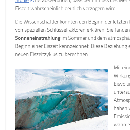
Studie
herausgefunden, dass der Einfluss des Men
Eiszeit wahrscheinlich deutlich verzögern wird.
Die Wissenschaftler konnten den Beginn der letzten
von speziellen Schlüsselfaktoren erklären. Sie fand
Sonneneinstrahlung
im Sommer und dem atmosphä
Beginn einer Eiszeit kennzeichnet. Diese Beziehung 
neuen Eiszeitzyklus zu berechnen.
Mit ei
Wirkun
Eisvol
untersu
Atmos
haben 
Emissio
wann ei