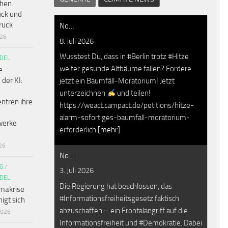
chen
ck und
ruck
No…
026
8. Juli 2026
Wusstest Du, dass in #Berlin trotz #Hitze
DEL
weiter gesunde Altbäume fallen? Fordere
e
 der KI:
jetzt ein Baumfäll-Moratorium! Jetzt
unterzeichnen
und teilen!
ntren ihre
https://weact.campact.de/petitions/hitze-
alarm-sofortiges-baumfall-moratorium-
werke
erforderlich
[mehr]
26
No…
G
/
3. Juli 2026
DEL
Die Regierung hat beschlossen, das
makrise
#Informationsfreiheitsgesetz faktisch
igt sich
abzuschaffen – ein Frontalangriff auf die
2026
Informationsfreiheit und #Demokratie. Dabei