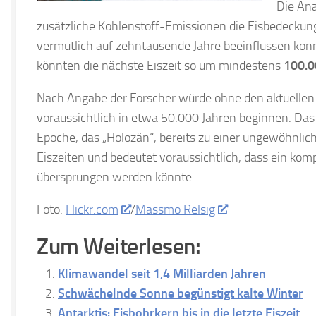
Die Ana
zusätzliche Kohlenstoff-Emissionen die Eisbedeckun
vermutlich auf zehntausende Jahre beeinflussen kö
könnten die nächste Eiszeit so um mindestens
100.0
Nach Angabe der Forscher würde ohne den aktuelle
voraussichtlich in etwa 50.000 Jahren beginnen. Da
Epoche, das „Holozän“, bereits zu einer ungewöhnli
Eiszeiten und bedeutet voraussichtlich, dass ein komp
übersprungen werden könnte.
Foto:
Flickr.com
/
Massmo Relsig
Zum Weiterlesen:
Klimawandel seit 1,4 Milliarden Jahren
Schwächelnde Sonne begünstigt kalte Winter
Antarktis: Eisbohrkern bis in die letzte Eiszeit