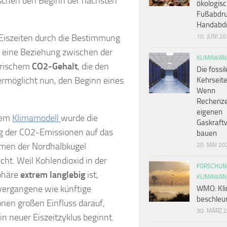
schen den Beginn der nächsten
ökologis
Fußabdru
Handabd
 Eiszeiten durch die Bestimmung
10. JUNI 2
en eine Beziehung zwischen der
KLIMAWAN
rischem
CO2-Gehalt
, die den
Die fossil
ermöglicht nun, den Beginn eines
Kehrseite
Wenn
Rechenze
eigenen
nem
Klimamodell
wurde die
Gaskraft
g der CO2-Emissionen auf das
bauen
umen der Nordhalbkugel
20. MAI 20
cht. Weil Kohlendioxid in der
FORSCHUN
phäre
extrem langlebig
ist,
KLIMAWAN
vergangene wie künftige
WMO: Kli
beschleun
nen großen Einfluss darauf,
30. MÄRZ 
n neuer Eiszeitzyklus beginnt.