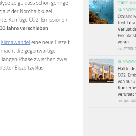
lyse zeigt, dass schon geringe
FORSCHUN
KLIMAWAN
g auf der Nordhalbkugel
Ozeaner
nnte. Künftige CO2-Emissionen
treibt dr
00 Jahre
verschieben
.
Verlust d
Fischbes
n
Klimawandel
eine neue Eiszeit
voran
26. FEBRU
s macht die gegenwärtige
ch langen Phase zwischen zwei
KLIMAWAN
letter Eiszeitzyklus
Hälfte de
CO2-Emi
von nur 3
Konzern
verursac
30. JANUA