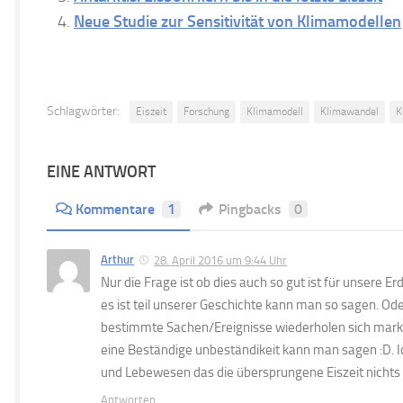
Neue Studie zur Sensitivität von Klimamodellen
Schlagwörter:
Eiszeit
Forschung
Klimamodell
Klimawandel
K
EINE ANTWORT
Kommentare
1
Pingbacks
0
Arthur
28. April 2016 um 9:44 Uhr
Nur die Frage ist ob dies auch so gut ist für unsere Erde
es ist teil unserer Geschichte kann man so sagen. Oder
bestimmte Sachen/Ereignisse wiederholen sich mark
eine Beständige unbeständikeit kann man sagen :D. I
und Lebewesen das die übersprungene Eiszeit nichts
Antworten