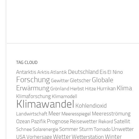
TAG CLOUD
Deutschland
Antarktis
Eis
Arktis
Atlantik
El Nino
Forschung
Globale
Gletscher
Gewitter
Erwärmung
Klima
Hurrikan
Grönland
Herbst
Hitze
Klimaforschung
Klimamodell
Klimawandel
Kohlendioxid
Meer
Landwirtschaft
Meeresspiegel
Meeresströmung
Satellit
Ozean
Prognose
Pazifik
Reisewetter
Rekord
Unwetter
Sommer
Schnee
Solarenergie
Sturm
Tornado
Wetter
Winter
Wetterstation
USA
Vorhersage