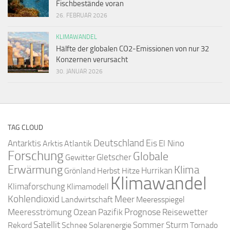
Fischbestände voran
26. FEBRUAR 2026
KLIMAWANDEL
Hälfte der globalen CO2-Emissionen von nur 32
Konzernen verursacht
30. JANUAR 2026
TAG CLOUD
Deutschland
Antarktis
Eis
Arktis
Atlantik
El Nino
Forschung
Globale
Gletscher
Gewitter
Erwärmung
Klima
Hurrikan
Grönland
Herbst
Hitze
Klimawandel
Klimaforschung
Klimamodell
Kohlendioxid
Meer
Landwirtschaft
Meeresspiegel
Ozean
Prognose
Meeresströmung
Pazifik
Reisewetter
Satellit
Sommer
Rekord
Schnee
Solarenergie
Sturm
Tornado