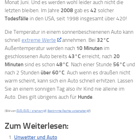
Monat Juni. Und es werden wohl leider auch nicht die
letzten bleiben. Im Jahre
2008
gab es
42
solcher
Todesfälle
in den USA, seit 1998 insgesamt über 420!
Die Temperatur in einem sonnenbeschienenen Auto kann
schnell
extreme Werte
annehmen. Bei
32°C
Außentemperatur werden nach
10 Minuten
im
geschlossenen Auto bereits
43°C
erreicht, nach
20
Minuten
sind es schon
48°C
. Nach einer Stunde
56°C
und
nach 2 Stunden
über 60°C
. Auch wenn es draußen nicht
warm scheint, kann sich ein Auto schnell erhitzen. Lassen
Sie an einem sonnigen Tag also ihr Kind nie alleine im
Auto. Dies gilt übrigens auch für
Hunde
.
(Bild von
@@:@@ / shahram
,
Bestimmte Rechte vorbehalten
.)
Zum Weiterlesen:
Unwetter und Auto