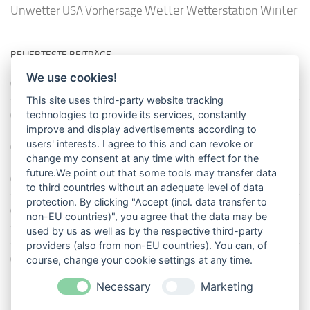
Wetter
Winter
Unwetter
Wetterstation
USA
Vorhersage
BELIEBTESTE BEITRÄGE
We use cookies!
So misst man die Lufttemperatur richtig
This site uses third-party website tracking
Die richtige Wasserpumpe für den Garten
technologies to provide its services, constantly
improve and display advertisements according to
users' interests. I agree to this and can revoke or
Das Wetter-Netzwerk WeatherCloud
change my consent at any time with effect for the
future.We point out that some tools may transfer data
So stellt man einen Regenmesser korrekt auf
to third countries without an adequate level of data
protection. By clicking "Accept (incl. data transfer to
11 Dinge über den Luftdruck, die Sie garantiert noch nicht alle
non-EU countries)", you agree that the data may be
wussten
used by us as well as by the respective third-party
providers (also from non-EU countries). You can, of
Blitzstatistik Europa: Wo gewittert es am meisten?
course, change your cookie settings at any time.
Necessary
Marketing