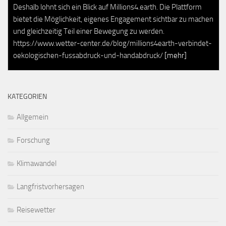
Deshalb lohnt sich ein Blick auf Millions4.earth. Die Plattform
bietet die Möglichkeit, eigenes Engagement sichtbar zu machen
und gleichzeitig Teil einer Bewegung zu werden.
https://www.wetter-center.de/blog/millions4earth-verbindet-
oekologischen-fussabdruck-und-handabdruck/
[mehr]
KATEGORIEN
Allgemein
Forschung
Klimawandel
Langfristvorhersagen
Reisewetter