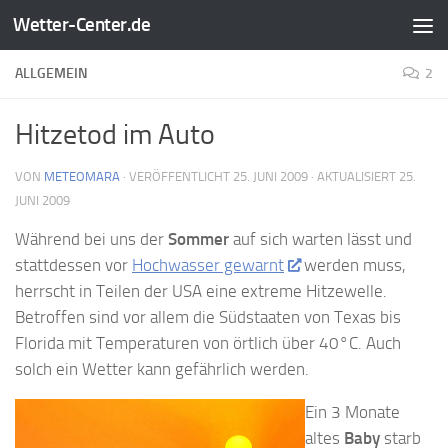
Wetter-Center.de
Zum Inhalt springen
ALLGEMEIN
2
Hitzetod im Auto
VON
METEOMARA
· VERÖFFENTLICHT
25. JUNI 2009
· AKTUALISIERT
25.
JUNI 2009
Während bei uns der
Sommer
auf sich warten lässt und
stattdessen vor
Hochwasser gewarnt
werden muss,
herrscht in Teilen der USA eine extreme Hitzewelle.
Betroffen sind vor allem die Südstaaten von Texas bis
Florida mit Temperaturen von örtlich über 40°C. Auch
solch ein Wetter kann gefährlich werden.
Ein 3 Monate
altes
Baby
starb