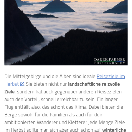
Die Mittelgebirge und die Alben sind ideale
Reiseziele im
Herbst
. Sie bieten nicht nur
landschaftliche reizvolle
Ziele
, sondern hat auch gegenüber anderen Reisezielen
auch den Vorteil, schnell erreichbar zu sein. Ein langer
Flug entfällt also, das schont das Klima. Dabei bieten die
Berge sowohl für die Familien als auch für den
ambitionierten Wanderer und Kletterer jede Menge Ziele.
Im Herbst sollte man sich aber auch schon auf
winterliche