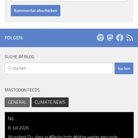
FOLGEN:
SUCHE IM BLOG
Suchen
nach:
MASTODON FEEDS
GENERAL
CLIMATE NEWS
No…
8. Juli 2026
Wusstest Du, dass in #Berlin trotz #Hitze weiter gesunde