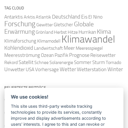
TAG CLOUD
Deutschland
Antarktis
Eis
Arktis
Atlantik
El Nino
Forschung
Globale
Gletscher
Gewitter
Erwärmung
Klima
Hurrikan
Grönland
Herbst
Hitze
Klimawandel
Klimaforschung
Klimamodell
Kohlendioxid
Meer
Landwirtschaft
Meeresspiegel
Ozean
Prognose
Meeresströmung
Pazifik
Reisewetter
Satellit
Sommer
Rekord
Schnee
Solarenergie
Sturm
Tornado
Wetter
Winter
Unwetter
Wetterstation
USA
Vorhersage
BELIEBTESTE BEITRÄGE
We use cookies!
So misst man die Lufttemperatur richtig
This site uses third-party website tracking
technologies to provide its services, constantly
Die richtige Wasserpumpe für den Garten
improve and display advertisements according to
users' interests. I agree to this and can revoke or
Das Wetter-Netzwerk WeatherCloud