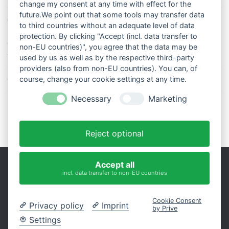
change my consent at any time with effect for the
future.We point out that some tools may transfer data
So stellt man einen Regenmesser korrekt auf
to third countries without an adequate level of data
protection. By clicking "Accept (incl. data transfer to
11 Dinge über den Luftdruck, die Sie garantiert noch nicht alle
non-EU countries)", you agree that the data may be
wussten
used by us as well as by the respective third-party
providers (also from non-EU countries). You can, of
Blitzstatistik Europa: Wo gewittert es am meisten?
course, change your cookie settings at any time.
Necessary
Marketing
Reject optional
Accept all
incl. data transfer to non-EU countries
Impressum
|
Datenschutz
Präsentiert von
- Entworfen mit dem
Hueman-Theme
Cookie Consent
Privacy policy
Imprint
by Prive
Settings