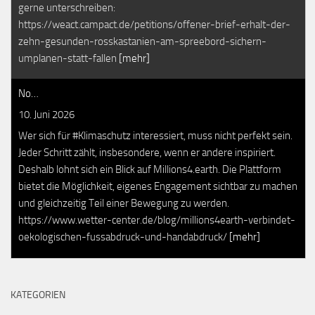
gerne unterschreiben:
https://weact.campact.de/petitions/offener-brief-erhalt-der-
zehn-gesunden-rosskastanien-am-spreebord-sichern-
umplanen-statt-fallen
[mehr]
No…
10. Juni 2026
Wer sich für #Klimaschutz interessiert, muss nicht perfekt sein.
Jeder Schritt zählt, insbesondere, wenn er andere inspiriert.
Deshalb lohnt sich ein Blick auf Millions4.earth. Die Plattform
bietet die Möglichkeit, eigenes Engagement sichtbar zu machen
und gleichzeitig Teil einer Bewegung zu werden.
https://www.wetter-center.de/blog/millions4earth-verbindet-
oekologischen-fussabdruck-und-handabdruck/
[mehr]
KATEGORIEN