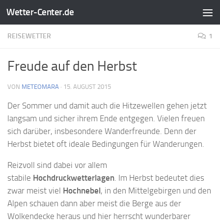
Wetter-Center.de
Zum Inhalt springen
REISEWETTER
1
Freude auf den Herbst
VON
METEOMARA
·
15. AUGUST 2015
Der Sommer und damit auch die Hitzewellen gehen jetzt
langsam und sicher ihrem Ende entgegen. Vielen freuen
sich darüber, insbesondere Wanderfreunde. Denn der
Herbst bietet oft ideale Bedingungen für Wanderungen.
Reizvoll sind dabei vor allem
stabile
Hochdruckwetterlagen
. Im Herbst bedeutet dies
zwar meist viel
Hochnebel
, in den Mittelgebirgen und den
Alpen schauen dann aber meist die Berge aus der
Wolkendecke heraus und hier herrscht wunderbarer