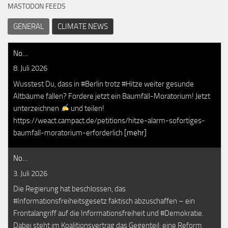
MASTODON FEEDS
GENERAL
CLIMATE NEWS
No…
8. Juli 2026
Wusstest Du, dass in #Berlin trotz #Hitze weiter gesunde
Altbäume fallen? Fordere jetzt ein Baumfäll-Moratorium! Jetzt
unterzeichnen
und teilen!
https://weact.campact.de/petitions/hitze-alarm-sofortiges-
baumfall-moratorium-erforderlich
[mehr]
No…
3. Juli 2026
Die Regierung hat beschlossen, das
#Informationsfreiheitsgesetz faktisch abzuschaffen – ein
Frontalangriff auf die Informationsfreiheit und #Demokratie.
Dabei steht im Koalitionsvertrag das Gegenteil: eine Reform