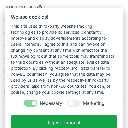
BELIEBTESTE BEITRÄGE
We use cookies!
So misst man die Lufttemperatur richtig
This site uses third-party website tracking
Die richtige Wasserpumpe für den Garten
technologies to provide its services, constantly
improve and display advertisements according to
users' interests. I agree to this and can revoke or
Das Wetter-Netzwerk WeatherCloud
change my consent at any time with effect for the
future.We point out that some tools may transfer data
So stellt man einen Regenmesser korrekt auf
to third countries without an adequate level of data
protection. By clicking "Accept (incl. data transfer to
11 Dinge über den Luftdruck, die Sie garantiert noch nicht alle
non-EU countries)", you agree that the data may be
wussten
used by us as well as by the respective third-party
providers (also from non-EU countries). You can, of
Blitzstatistik Europa: Wo gewittert es am meisten?
course, change your cookie settings at any time.
Necessary
Marketing
Reject optional