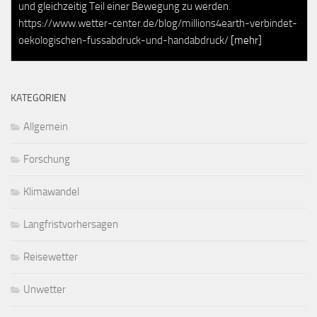
und gleichzeitig Teil einer Bewegung zu werden.
https://www.wetter-center.de/blog/millions4earth-verbindet-
oekologischen-fussabdruck-und-handabdruck/
[mehr]
KATEGORIEN
Allgemein
Forschung
Klimawandel
Langfristvorhersagen
Reisewetter
Unwetter