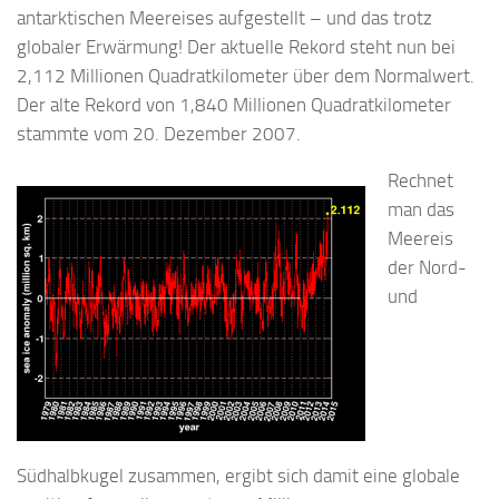
antarktischen Meereises aufgestellt – und das trotz
globaler Erwärmung! Der aktuelle Rekord steht nun bei
2,112 Millionen Quadratkilometer über dem Normalwert.
Der alte Rekord von 1,840 Millionen Quadratkilometer
stammte vom 20. Dezember 2007.
Rechnet
man das
Meereis
der Nord-
und
Südhalbkugel zusammen, ergibt sich damit eine globale