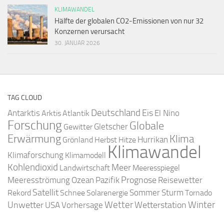
KLIMAWANDEL
Hälfte der globalen CO2-Emissionen von nur 32
Konzernen verursacht
30. JANUAR 2026
TAG CLOUD
Deutschland
Antarktis
Eis
Arktis
Atlantik
El Nino
Forschung
Globale
Gletscher
Gewitter
Erwärmung
Klima
Hurrikan
Grönland
Herbst
Hitze
Klimawandel
Klimaforschung
Klimamodell
Kohlendioxid
Meer
Landwirtschaft
Meeresspiegel
Ozean
Prognose
Meeresströmung
Pazifik
Reisewetter
Satellit
Sommer
Rekord
Schnee
Solarenergie
Sturm
Tornado
Wetter
Winter
Unwetter
Wetterstation
USA
Vorhersage