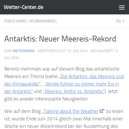
Wetter-Center.de
Zum Inhalt springen
FORSCHUNG
/
KLIMAWANDEL
1
Antarktis: Neuer Meereis-Rekord
VON
METEOMARA
· VERÖFFENTLICHT
12. JULI 2014
· AKTUALISIERT
12.
JULI 2014
Bereits mehrmals war auf diesem Blog das antarktische
Meereis ein Thema (siehe
„Die Antarktis, das Meereis und
der Klimawandel“
,
„Winde führen zu immer mehr Eis in
der Antarktis“
und
„Meereis: Arktis vs. Antarktis“
). Jetzt
gibt es wieder interessante Neuigkeiten.
Wie auf dem Blog „
Talking about the Weather
“ zu lesen
ist, wurde Ende Juni 2014 gleich zwei Mal innerhalb einer
Woche ein neuer Allzeitrekord bei der Ausdehnung des