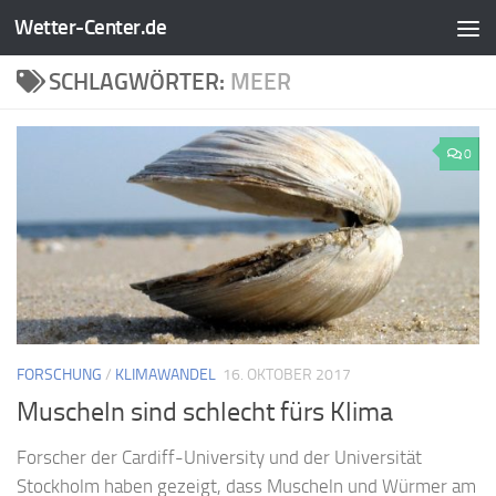
Wetter-Center.de
Zum Inhalt springen
SCHLAGWÖRTER:
MEER
0
FORSCHUNG
/
KLIMAWANDEL
16. OKTOBER 2017
Muscheln sind schlecht fürs Klima
Forscher der Cardiff-University und der Universität
Stockholm haben gezeigt, dass Muscheln und Würmer am