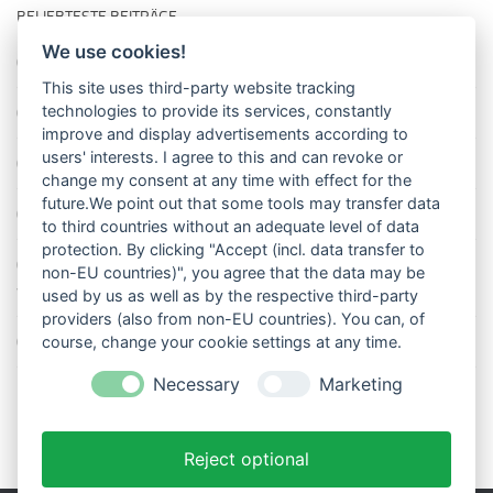
BELIEBTESTE BEITRÄGE
We use cookies!
So misst man die Lufttemperatur richtig
This site uses third-party website tracking
technologies to provide its services, constantly
Die richtige Wasserpumpe für den Garten
improve and display advertisements according to
users' interests. I agree to this and can revoke or
Das Wetter-Netzwerk WeatherCloud
change my consent at any time with effect for the
future.We point out that some tools may transfer data
So stellt man einen Regenmesser korrekt auf
to third countries without an adequate level of data
protection. By clicking "Accept (incl. data transfer to
11 Dinge über den Luftdruck, die Sie garantiert noch nicht alle
non-EU countries)", you agree that the data may be
wussten
used by us as well as by the respective third-party
providers (also from non-EU countries). You can, of
Blitzstatistik Europa: Wo gewittert es am meisten?
course, change your cookie settings at any time.
Necessary
Marketing
Reject optional