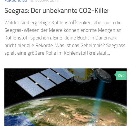
FORSCHUNG
15. JANUAR 2017
Seegras: Der unbekannte CO2-Killer
Wälder sind ergiebige Kohlenstoffsenken, aber auch die
Seegras-Wiesen der Meere können enorme Mengen an
Kohlenstoff speichern. Eine kleine Bucht in Dänemark
bricht hier alle Rekorde. Was ist das Geheimnis? Seegrass
spielt eine größere Rolle im Kohlenstoffkreislauf...
0