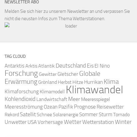
NEWSLETTER ABO
Melden Sie sich hier zu unserem Newsletter an und verpassen Sie
nicht die neusten Infos zum Thema Wetterstationen.
TAG CLOUD
Deutschland
Antarktis
Eis
Arktis
Atlantik
El Nino
Forschung
Globale
Gletscher
Gewitter
Erwärmung
Klima
Hurrikan
Grönland
Herbst
Hitze
Klimawandel
Klimaforschung
Klimamodell
Kohlendioxid
Meer
Landwirtschaft
Meeresspiegel
Ozean
Prognose
Meeresströmung
Pazifik
Reisewetter
Satellit
Sommer
Rekord
Schnee
Solarenergie
Sturm
Tornado
Wetter
Winter
Unwetter
Wetterstation
USA
Vorhersage