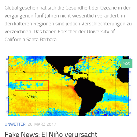
Global gesehen hat sich die Gesundheit der Ozeane in den
vergangenen fünf Jahren nicht wesentlich verändert, in
den kälteren Regionen sind jedoch Verschlechterungen zu
verzeichnen. Das haben Forscher der University of
California Santa Barbara...
0
UNWETTER
26. MÄRZ 2017
Fake News: El Niño verursacht