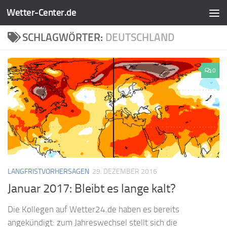
Wetter-Center.de
Zum Inhalt springen
SCHLAGWÖRTER:
DEUTSCHLAND
0
LANGFRISTVORHERSAGEN
29. DEZEMBER 2016
Januar 2017: Bleibt es lange kalt?
Die Kollegen auf Wetter24.de haben es bereits
angekündigt: zum Jahreswechsel stellt sich die