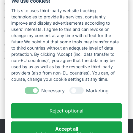
We use cookies!
So misst man die Lufttemperatur richtig
This site uses third-party website tracking
technologies to provide its services, constantly
Die richtige Wasserpumpe für den Garten
improve and display advertisements according to
users' interests. I agree to this and can revoke or
Das Wetter-Netzwerk WeatherCloud
change my consent at any time with effect for the
future.We point out that some tools may transfer data
So stellt man einen Regenmesser korrekt auf
to third countries without an adequate level of data
protection. By clicking "Accept (incl. data transfer to
11 Dinge über den Luftdruck, die Sie garantiert noch nicht alle
non-EU countries)", you agree that the data may be
wussten
used by us as well as by the respective third-party
providers (also from non-EU countries). You can, of
Blitzstatistik Europa: Wo gewittert es am meisten?
course, change your cookie settings at any time.
Necessary
Marketing
Reject optional
Accept all