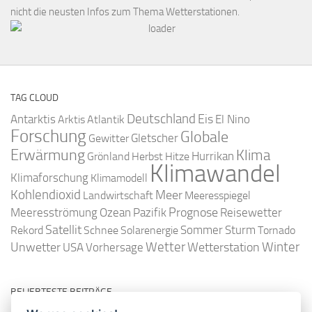
nicht die neusten Infos zum Thema Wetterstationen.
TAG CLOUD
Deutschland
Antarktis
Eis
Arktis
Atlantik
El Nino
Forschung
Globale
Gletscher
Gewitter
Erwärmung
Klima
Hurrikan
Grönland
Herbst
Hitze
Klimawandel
Klimaforschung
Klimamodell
Kohlendioxid
Meer
Landwirtschaft
Meeresspiegel
Ozean
Prognose
Meeresströmung
Pazifik
Reisewetter
Satellit
Sommer
Rekord
Schnee
Solarenergie
Sturm
Tornado
Wetter
Winter
Unwetter
Wetterstation
USA
Vorhersage
BELIEBTESTE BEITRÄGE