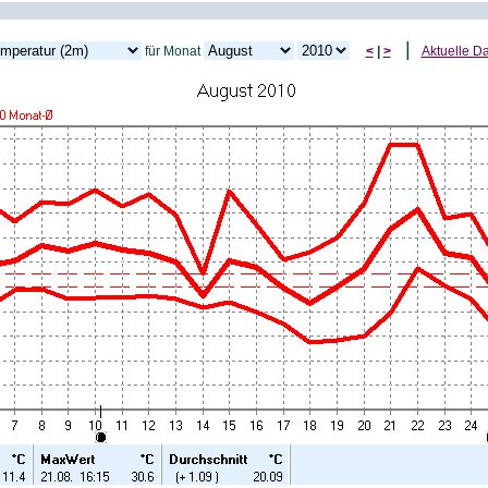
|
für Monat
<
|
>
Aktuelle D